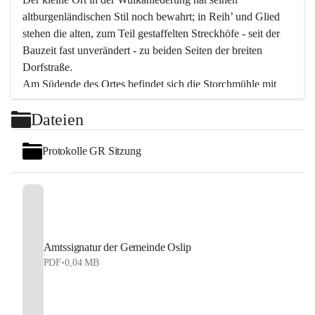
altburgenländischen Stil noch bewahrt; in Reih’ und Glied 
stehen die alten, zum Teil gestaffelten Streckhöfe - seit der 
Bauzeit fast unverändert - zu beiden Seiten der breiten 
Dorfstraße.
Am Südende des Ortes befindet sich die Storchmühle mit 
ihrer schönen Barockeinfahrt - ein bekanntes 
Dateien
Spezialitätenrestaurant mit vorzüglicher pannonischer 
Küche. Die alte Cselley-Mühle am nördlichen Ortsrand ist 
Protokolle GR Sitzung
heute ein bekanntes Kultur- und Aktionszentrum, das aus 
dem kulturellen Leben dieser Region nicht mehr 
wegzudenken ist.
Die Landschaft genießen und entspannen – dazu ist der 
Fischteich ein herrlicher Ort für ruhige und erholsame 
Stunden. Für sportliche Tätigkeiten sorgt das 
Amtssignatur der Gemeinde Oslip
Freizeitzentrum im Ort.
PDF
•
0,04 MB
In Oslip lebt die Volkskultur: Tamburica-Klänge gehören 
zum kulturellen Alltag, auch bei Festen, wo die typisch 
kroatische Volksmusik lebendig ist. Auch der Musikverein 