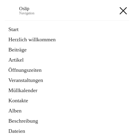
Oslip
Navigation
Oslip
Start
Herzlich willkommen
öffnet
Daten & Fakten
Beiträge
in
Externe Webseite
neuem
Artikel
Tab
öffnet
Bundeskanzleramt Österreich
in
Externe Webseite
Öffnungszeiten
neuem
Tab
Veranstaltungen
+1
Müllkalender
Kontakte
Alben
Beschreibung
Hauptadresse
Dateien