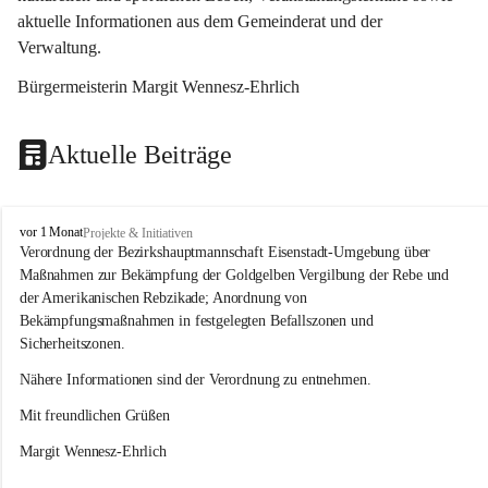
aktuelle Informationen aus dem Gemeinderat und der 
Verwaltung. 
Bürgermeisterin Margit Wennesz-Ehrlich
Aktuelle Beiträge
O
vor 1 Monat
Projekte & Initiativen
s
Verordnung der Bezirkshauptmannschaft Eisenstadt-Umgebung über 
l
Maßnahmen zur Bekämpfung der Goldgelben Vergilbung der Rebe und 
i
der Amerikanischen Rebzikade; Anordnung von 
p
Bekämpfungsmaßnahmen in festgelegten Befallszonen und 
Sicherheitszonen.
Nähere Informationen sind der Verordnung zu entnehmen.
Mit freundlichen Grüßen 
Margit Wennesz-Ehrlich