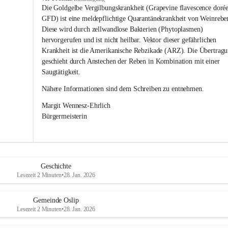
s
Die Goldgelbe Vergilbungskrankheit (Grapevine flavescence dorée
l
GFD) ist eine meldepflichtige Quarantänekrankheit von Weinrebe
i
Diese wird durch zellwandlose Bakterien (Phytoplasmen) 
p
hervorgerufen und ist nicht heilbar. Vektor dieser gefährlichen 
Krankheit ist die Amerikanische Rebzikade (ARZ). Die Übertragu
geschieht durch Anstechen der Reben in Kombination mit einer 
Saugtätigkeit.
Nähere Informationen sind dem Schreiben zu entnehmen.
Margit Wennesz-Ehrlich 
Bürgermeisterin 
Geschichte
Lesezeit 2 Minuten
•
28. Jan. 2026
Gemeinde Oslip
Lesezeit 2 Minuten
•
28. Jan. 2026