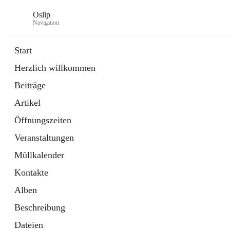
Oslip
Navigation
Start
Herzlich willkommen
öffnet
Daten & Fakten
Beiträge
in
Externe Webseite
neuem
Artikel
Tab
öffnet
Bundeskanzleramt Österreich
in
Externe Webseite
Öffnungszeiten
neuem
Tab
Veranstaltungen
Müllkalender
Kontakte
Alben
Beschreibung
Dateien