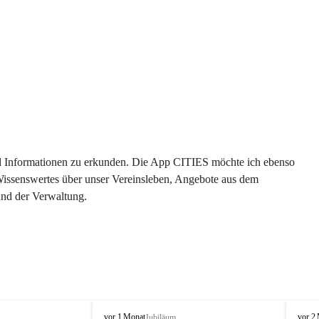
 und Informationen zu erkunden. Die App CITIES möchte ich ebenso 
 Wissenswertes über unser Vereinsleben, Angebote aus dem 
und der Verwaltung. 
O
O
vor 1 Monat
vor 2
Jubiläum