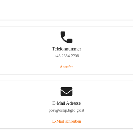
Hauptstraße 7, 7064 Oslip, AUT
Auf Karte ansehen
Telefonnummer
+43 2684 2208
Anrufen
E-Mail Adresse
post@oslip.bgld.gv.at
E-Mail schreiben