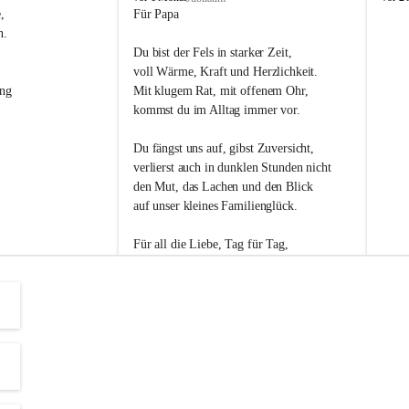
s
s
, 
Für Papa
l
l
n. 
i
i
Du bist der Fels in starker Zeit,
p
p
voll Wärme, Kraft und Herzlichkeit.
ng 
Mit klugem Rat, mit offenem Ohr,
kommst du im Alltag immer vor.
Du fängst uns auf, gibst Zuversicht,
verlierst auch in dunklen Stunden nicht
den Mut, das Lachen und den Blick
auf unser kleines Familienglück.
Für all die Liebe, Tag für Tag,
dank ich dir heut am Vatertag.
Du bist ein Mensch, auf den man baut -
ein Vater, der von Herzen vertraut.
😊 Alles Liebe zum Vatertag.😊
Einen schönen Vatertag wünscht 
Bürgermeisterin Margit Wennesz-Ehrlich 
und die Gemeinderät:innen 