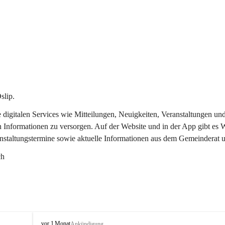
slip.
re digitalen Services wie Mitteilungen, Neuigkeiten, Veranstaltungen
n Informationen zu versorgen. Auf der Website und in der App gibt es
anstaltungstermine sowie aktuelle Informationen aus dem Gemeinderat 
ch
O
vor 1 Monat
Ankündigung