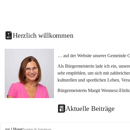
Herzlich willkommen
… auf der Website unserer Gemeinde O
Als Bürgermeisterin lade ich ein, unse
sehr empfehlen, um sich mit zahlreiche
kulturellen und sportlichen Leben, Ver
Bürgermeisterin Margit Wennesz-Ehrli
Aktuelle Beiträge
O
vor 1 Monat
Projekte & Initiativen