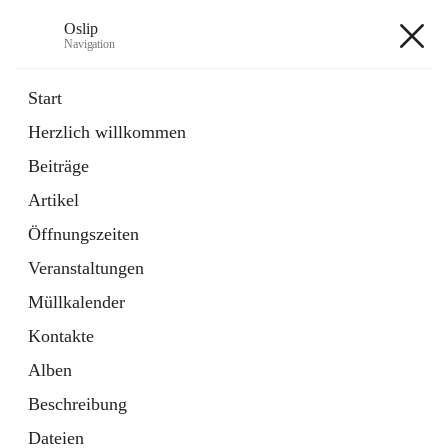
Oslip
Navigation
Oslip
Start
Herzlich willkommen
öffnet
Daten & Fakten
Beiträge
in
Externe Webseite
neuem
Artikel
Tab
öffnet
Bundeskanzleramt Österreich
in
Externe Webseite
Öffnungszeiten
neuem
Tab
Veranstaltungen
+1
Müllkalender
Kontakte
Alben
Beschreibung
Hauptadresse
Dateien