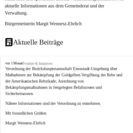
aktuelle Informationen aus dem Gemeinderat und der 
Verwaltung. 
Bürgermeisterin Margit Wennesz-Ehrlich
Aktuelle Beiträge
O
vor 1 Monat
Projekte & Initiativen
s
Verordnung der Bezirkshauptmannschaft Eisenstadt-Umgebung über 
l
Maßnahmen zur Bekämpfung der Goldgelben Vergilbung der Rebe und 
i
der Amerikanischen Rebzikade; Anordnung von 
p
Bekämpfungsmaßnahmen in festgelegten Befallszonen und 
Sicherheitszonen.
Nähere Informationen sind der Verordnung zu entnehmen.
Mit freundlichen Grüßen 
Margit Wennesz-Ehrlich