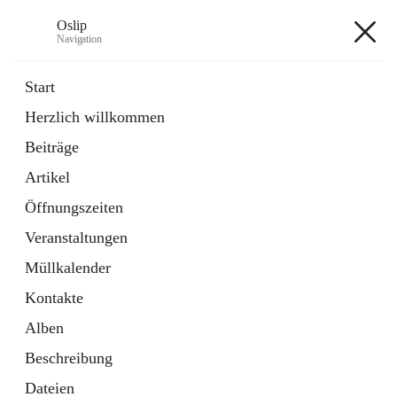
Oslip
Navigation
Oslip
Start
Herzlich willkommen
öffnet
Daten & Fakten
Beiträge
in
Externe Webseite
neuem
Artikel
Tab
öffnet
Bundeskanzleramt Österreich
in
Externe Webseite
Öffnungszeiten
neuem
Tab
Veranstaltungen
+1
Müllkalender
Kontakte
Alben
Beschreibung
Hauptadresse
Dateien