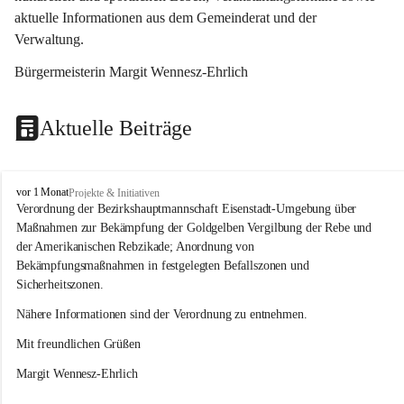
aktuelle Informationen aus dem Gemeinderat und der 
Verwaltung. 
Bürgermeisterin Margit Wennesz-Ehrlich
Aktuelle Beiträge
O
vor 1 Monat
Projekte & Initiativen
s
Verordnung der Bezirkshauptmannschaft Eisenstadt-Umgebung über 
l
Maßnahmen zur Bekämpfung der Goldgelben Vergilbung der Rebe und 
i
der Amerikanischen Rebzikade; Anordnung von 
p
Bekämpfungsmaßnahmen in festgelegten Befallszonen und 
Sicherheitszonen.
Nähere Informationen sind der Verordnung zu entnehmen.
Mit freundlichen Grüßen 
Margit Wennesz-Ehrlich