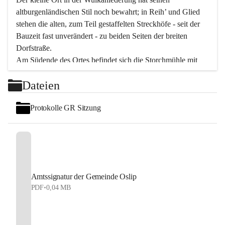
altburgenländischen Stil noch bewahrt; in Reih’ und Glied 
stehen die alten, zum Teil gestaffelten Streckhöfe - seit der 
Bauzeit fast unverändert - zu beiden Seiten der breiten 
Dorfstraße.
Am Südende des Ortes befindet sich die Storchmühle mit 
ihrer schönen Barockeinfahrt - ein bekanntes 
Dateien
Spezialitätenrestaurant mit vorzüglicher pannonischer 
Küche. Die alte Cselley-Mühle am nördlichen Ortsrand ist 
Protokolle GR Sitzung
heute ein bekanntes Kultur- und Aktionszentrum, das aus 
dem kulturellen Leben dieser Region nicht mehr 
wegzudenken ist.
Die Landschaft genießen und entspannen – dazu ist der 
Fischteich ein herrlicher Ort für ruhige und erholsame 
Stunden. Für sportliche Tätigkeiten sorgt das 
Amtssignatur der Gemeinde Oslip
Freizeitzentrum im Ort.
PDF
•
0,04 MB
In Oslip lebt die Volkskultur: Tamburica-Klänge gehören 
zum kulturellen Alltag, auch bei Festen, wo die typisch 
kroatische Volksmusik lebendig ist. Auch der Musikverein 