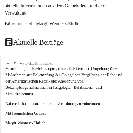
aktuelle Informationen aus dem Gemeinderat und der 
Verwaltung. 
Bürgermeisterin Margit Wennesz-Ehrlich
Aktuelle Beiträge
O
vor 1 Monat
Projekte & Initiativen
s
Verordnung der Bezirkshauptmannschaft Eisenstadt-Umgebung über 
l
Maßnahmen zur Bekämpfung der Goldgelben Vergilbung der Rebe und 
i
der Amerikanischen Rebzikade; Anordnung von 
p
Bekämpfungsmaßnahmen in festgelegten Befallszonen und 
Sicherheitszonen.
Nähere Informationen sind der Verordnung zu entnehmen.
Mit freundlichen Grüßen 
Margit Wennesz-Ehrlich