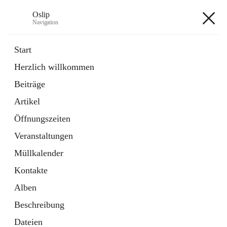
Oslip
Navigation
Oslip
Start
Herzlich willkommen
öffnet
Daten & Fakten
Beiträge
in
Externe Webseite
neuem
Artikel
Tab
öffnet
Bundeskanzleramt Österreich
in
Externe Webseite
Öffnungszeiten
neuem
Tab
Veranstaltungen
+1
Müllkalender
Kontakte
Alben
Beschreibung
Hauptadresse
Dateien