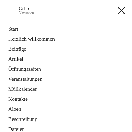
Oslip
Navigation
Oslip
Start
Herzlich willkommen
öffnet
Daten & Fakten
Beiträge
in
Externe Webseite
neuem
Artikel
Tab
öffnet
Bundeskanzleramt Österreich
in
Externe Webseite
Öffnungszeiten
neuem
Tab
Veranstaltungen
+1
Müllkalender
Kontakte
Alben
Beschreibung
Hauptadresse
Dateien