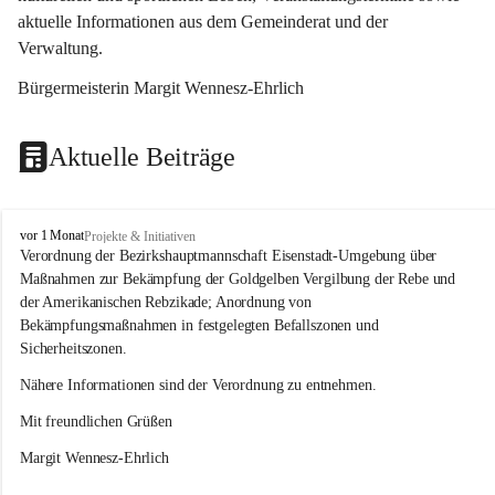
aktuelle Informationen aus dem Gemeinderat und der 
Verwaltung. 
Bürgermeisterin Margit Wennesz-Ehrlich
Aktuelle Beiträge
O
vor 1 Monat
Projekte & Initiativen
s
Verordnung der Bezirkshauptmannschaft Eisenstadt-Umgebung über 
l
Maßnahmen zur Bekämpfung der Goldgelben Vergilbung der Rebe und 
i
der Amerikanischen Rebzikade; Anordnung von 
p
Bekämpfungsmaßnahmen in festgelegten Befallszonen und 
Sicherheitszonen.
Nähere Informationen sind der Verordnung zu entnehmen.
Mit freundlichen Grüßen 
Margit Wennesz-Ehrlich