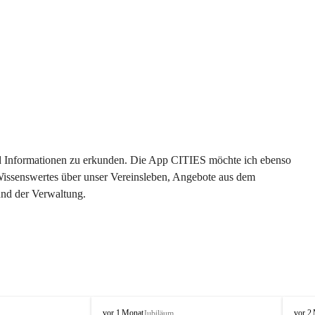
 und Informationen zu erkunden. Die App CITIES möchte ich ebenso 
 Wissenswertes über unser Vereinsleben, Angebote aus dem 
und der Verwaltung. 
O
O
vor 1 Monat
vor 2
Jubiläum