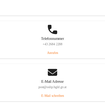
Hauptstraße 7, 7064 Oslip, AUT
Auf Karte ansehen
Telefonnummer
+43 2684 2208
Anrufen
E-Mail Adresse
post@oslip.bgld.gv.at
E-Mail schreiben