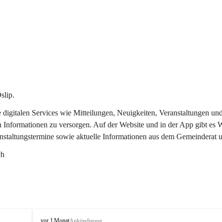
slip.
re digitalen Services wie Mitteilungen, Neuigkeiten, Veranstaltungen
n Informationen zu versorgen. Auf der Website und in der App gibt es
anstaltungstermine sowie aktuelle Informationen aus dem Gemeinderat 
ch
O
vor 1 Monat
Ankündigung