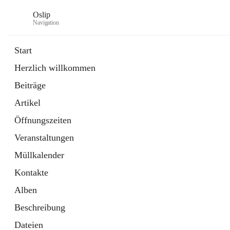
Oslip
Navigation
Start
Herzlich willkommen
öffnet
Daten & Fakten
Beiträge
in
Externe Webseite
neuem
Artikel
Tab
öffnet
Bundeskanzleramt Österreich
in
Externe Webseite
Öffnungszeiten
neuem
Tab
Veranstaltungen
Müllkalender
Kontakte
Alben
Beschreibung
Dateien