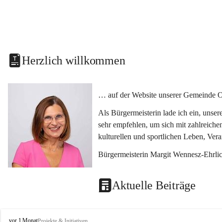
Herzlich willkommen
… auf der Website unserer Gemeinde O
Als Bürgermeisterin lade ich ein, unse
sehr empfehlen, um sich mit zahlreiche
kulturellen und sportlichen Leben, Ver
Bürgermeisterin Margit Wennesz-Ehrli
Aktuelle Beiträge
O
vor 1 Monat
Projekte & Initiativen