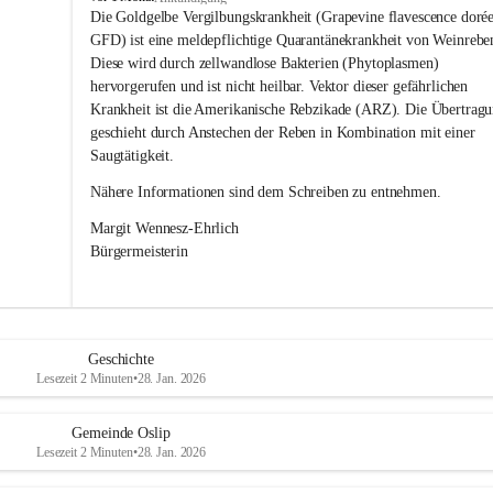
s
Die Goldgelbe Vergilbungskrankheit (Grapevine flavescence dorée
l
GFD) ist eine meldepflichtige Quarantänekrankheit von Weinrebe
i
Diese wird durch zellwandlose Bakterien (Phytoplasmen) 
p
hervorgerufen und ist nicht heilbar. Vektor dieser gefährlichen 
Krankheit ist die Amerikanische Rebzikade (ARZ). Die Übertragu
geschieht durch Anstechen der Reben in Kombination mit einer 
Saugtätigkeit.
Nähere Informationen sind dem Schreiben zu entnehmen.
Margit Wennesz-Ehrlich 
Bürgermeisterin 
Geschichte
Lesezeit 2 Minuten
•
28. Jan. 2026
Gemeinde Oslip
Lesezeit 2 Minuten
•
28. Jan. 2026