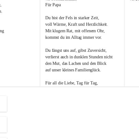
s
s
, 
Für Papa
l
l
n. 
i
i
Du bist der Fels in starker Zeit,
p
p
voll Wärme, Kraft und Herzlichkeit.
ng 
Mit klugem Rat, mit offenem Ohr,
kommst du im Alltag immer vor.
Du fängst uns auf, gibst Zuversicht,
verlierst auch in dunklen Stunden nicht
den Mut, das Lachen und den Blick
auf unser kleines Familienglück.
Für all die Liebe, Tag für Tag,
dank ich dir heut am Vatertag.
Du bist ein Mensch, auf den man baut -
ein Vater, der von Herzen vertraut.
😊 Alles Liebe zum Vatertag.😊
Einen schönen Vatertag wünscht 
Bürgermeisterin Margit Wennesz-Ehrlich 
und die Gemeinderät:innen 