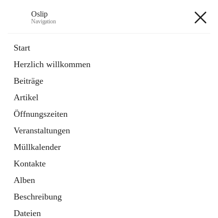
Oslip
Navigation
Oslip
Start
Herzlich willkommen
öffnet
Daten & Fakten
Beiträge
in
Externe Webseite
neuem
Artikel
Tab
öffnet
Bundeskanzleramt Österreich
in
Externe Webseite
Öffnungszeiten
neuem
Tab
Veranstaltungen
+1
Müllkalender
Kontakte
Alben
Beschreibung
Hauptadresse
Dateien