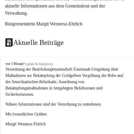
aktuelle Informationen aus dem Gemeinderat und der 
Verwaltung. 
Bürgermeisterin Margit Wennesz-Ehrlich
Aktuelle Beiträge
O
vor 1 Monat
Projekte & Initiativen
s
Verordnung der Bezirkshauptmannschaft Eisenstadt-Umgebung über 
l
Maßnahmen zur Bekämpfung der Goldgelben Vergilbung der Rebe und 
i
der Amerikanischen Rebzikade; Anordnung von 
p
Bekämpfungsmaßnahmen in festgelegten Befallszonen und 
Sicherheitszonen.
Nähere Informationen sind der Verordnung zu entnehmen.
Mit freundlichen Grüßen 
Margit Wennesz-Ehrlich