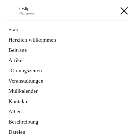
Oslip
Navigation
Oslip
Start
Herzlich willkommen
öffnet
Daten & Fakten
Beiträge
in
Externe Webseite
neuem
Artikel
Tab
öffnet
Bundeskanzleramt Österreich
in
Externe Webseite
Öffnungszeiten
neuem
Tab
Veranstaltungen
+1
Müllkalender
Kontakte
Alben
Beschreibung
Hauptadresse
Dateien