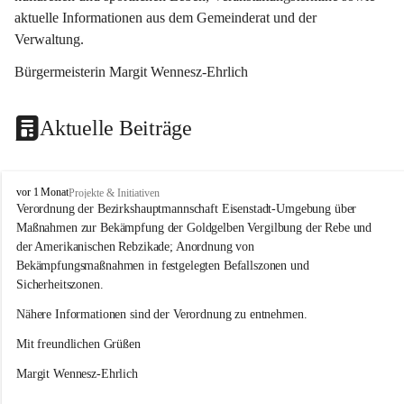
aktuelle Informationen aus dem Gemeinderat und der 
Verwaltung. 
Bürgermeisterin Margit Wennesz-Ehrlich
Aktuelle Beiträge
O
vor 1 Monat
Projekte & Initiativen
s
Verordnung der Bezirkshauptmannschaft Eisenstadt-Umgebung über 
l
Maßnahmen zur Bekämpfung der Goldgelben Vergilbung der Rebe und 
i
der Amerikanischen Rebzikade; Anordnung von 
p
Bekämpfungsmaßnahmen in festgelegten Befallszonen und 
Sicherheitszonen.
Nähere Informationen sind der Verordnung zu entnehmen.
Mit freundlichen Grüßen 
Margit Wennesz-Ehrlich