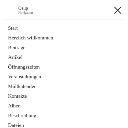
Oslip
Navigation
Oslip
Start
Herzlich willkommen
öffnet
Daten & Fakten
Beiträge
in
Externe Webseite
neuem
Artikel
Tab
öffnet
Bundeskanzleramt Österreich
in
Externe Webseite
Öffnungszeiten
neuem
Tab
Veranstaltungen
+1
Müllkalender
Kontakte
Alben
Beschreibung
Hauptadresse
Dateien