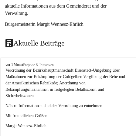
aktuelle Informationen aus dem Gemeinderat und der 
Verwaltung. 
Bürgermeisterin Margit Wennesz-Ehrlich
Aktuelle Beiträge
O
vor 1 Monat
Projekte & Initiativen
s
Verordnung der Bezirkshauptmannschaft Eisenstadt-Umgebung über 
l
Maßnahmen zur Bekämpfung der Goldgelben Vergilbung der Rebe und 
i
der Amerikanischen Rebzikade; Anordnung von 
p
Bekämpfungsmaßnahmen in festgelegten Befallszonen und 
Sicherheitszonen.
Nähere Informationen sind der Verordnung zu entnehmen.
Mit freundlichen Grüßen 
Margit Wennesz-Ehrlich