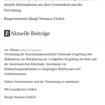
aktuelle Informationen aus dem Gemeinderat und der 
Verwaltung. 
Bürgermeisterin Margit Wennesz-Ehrlich
Aktuelle Beiträge
O
vor 1 Monat
Projekte & Initiativen
s
Verordnung der Bezirkshauptmannschaft Eisenstadt-Umgebung über 
l
Maßnahmen zur Bekämpfung der Goldgelben Vergilbung der Rebe und 
i
der Amerikanischen Rebzikade; Anordnung von 
p
Bekämpfungsmaßnahmen in festgelegten Befallszonen und 
Sicherheitszonen.
Nähere Informationen sind der Verordnung zu entnehmen.
Mit freundlichen Grüßen 
Margit Wennesz-Ehrlich