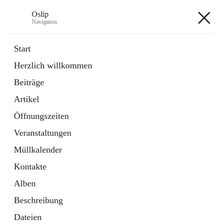
Oslip
Navigation
Oslip
Start
Herzlich willkommen
öffnet
Daten & Fakten
Beiträge
in
Externe Webseite
neuem
Artikel
Tab
öffnet
Bundeskanzleramt Österreich
in
Externe Webseite
Öffnungszeiten
neuem
Tab
Veranstaltungen
+1
Müllkalender
Kontakte
Alben
Beschreibung
Hauptadresse
Dateien