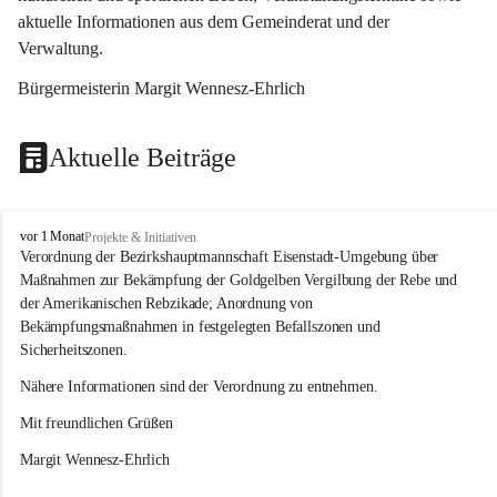
aktuelle Informationen aus dem Gemeinderat und der 
Verwaltung. 
Bürgermeisterin Margit Wennesz-Ehrlich
Aktuelle Beiträge
O
vor 1 Monat
Projekte & Initiativen
s
Verordnung der Bezirkshauptmannschaft Eisenstadt-Umgebung über 
l
Maßnahmen zur Bekämpfung der Goldgelben Vergilbung der Rebe und 
i
der Amerikanischen Rebzikade; Anordnung von 
p
Bekämpfungsmaßnahmen in festgelegten Befallszonen und 
Sicherheitszonen.
Nähere Informationen sind der Verordnung zu entnehmen.
Mit freundlichen Grüßen 
Margit Wennesz-Ehrlich