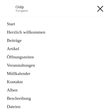
Oslip
Navigation
Oslip
Start
Herzlich willkommen
öffnet
Daten & Fakten
Beiträge
in
Externe Webseite
neuem
Artikel
Tab
öffnet
Bundeskanzleramt Österreich
in
Externe Webseite
Öffnungszeiten
neuem
Tab
Veranstaltungen
+1
Müllkalender
Kontakte
Alben
Beschreibung
Hauptadresse
Dateien