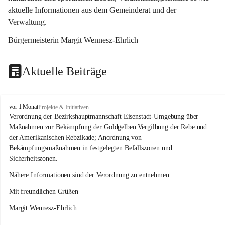
aktuelle Informationen aus dem Gemeinderat und der 
Verwaltung. 
Bürgermeisterin Margit Wennesz-Ehrlich
Aktuelle Beiträge
O
vor 1 Monat
Projekte & Initiativen
s
Verordnung der Bezirkshauptmannschaft Eisenstadt-Umgebung über 
l
Maßnahmen zur Bekämpfung der Goldgelben Vergilbung der Rebe und 
i
der Amerikanischen Rebzikade; Anordnung von 
p
Bekämpfungsmaßnahmen in festgelegten Befallszonen und 
Sicherheitszonen.
Nähere Informationen sind der Verordnung zu entnehmen.
Mit freundlichen Grüßen 
Margit Wennesz-Ehrlich