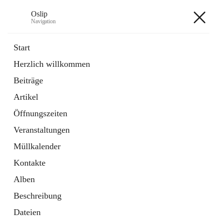
Oslip
Navigation
Oslip
Start
Herzlich willkommen
öffnet
Daten & Fakten
Beiträge
in
Externe Webseite
neuem
Artikel
Tab
öffnet
Bundeskanzleramt Österreich
in
Externe Webseite
Öffnungszeiten
neuem
Tab
Veranstaltungen
+1
Müllkalender
Kontakte
Alben
Beschreibung
Hauptadresse
Dateien