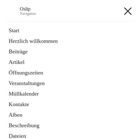
Oslip
Navigation
Oslip
Start
Herzlich willkommen
öffnet
Daten & Fakten
Beiträge
in
Externe Webseite
neuem
Artikel
Tab
öffnet
Bundeskanzleramt Österreich
in
Externe Webseite
Öffnungszeiten
neuem
Tab
Veranstaltungen
+1
Müllkalender
Kontakte
Alben
Beschreibung
Hauptadresse
Dateien