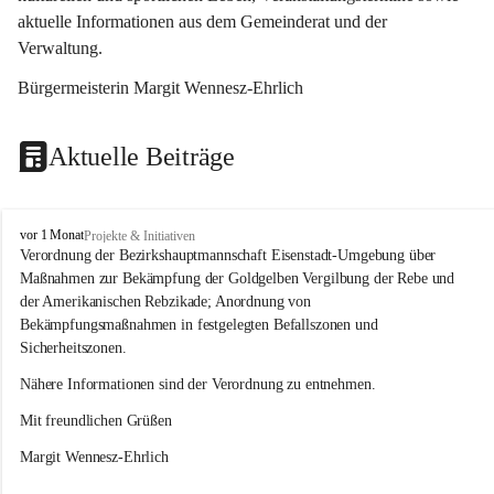
aktuelle Informationen aus dem Gemeinderat und der 
Verwaltung. 
Bürgermeisterin Margit Wennesz-Ehrlich
Aktuelle Beiträge
O
vor 1 Monat
Projekte & Initiativen
s
Verordnung der Bezirkshauptmannschaft Eisenstadt-Umgebung über 
l
Maßnahmen zur Bekämpfung der Goldgelben Vergilbung der Rebe und 
i
der Amerikanischen Rebzikade; Anordnung von 
p
Bekämpfungsmaßnahmen in festgelegten Befallszonen und 
Sicherheitszonen.
Nähere Informationen sind der Verordnung zu entnehmen.
Mit freundlichen Grüßen 
Margit Wennesz-Ehrlich