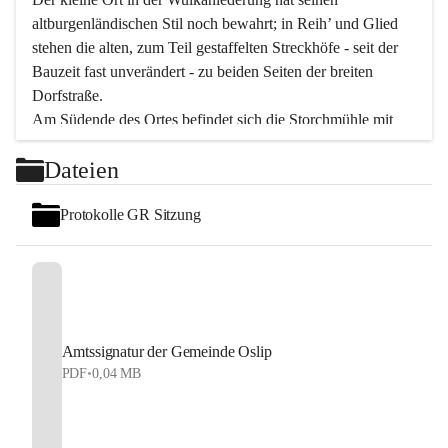
altburgenländischen Stil noch bewahrt; in Reih’ und Glied 
stehen die alten, zum Teil gestaffelten Streckhöfe - seit der 
Bauzeit fast unverändert - zu beiden Seiten der breiten 
Dorfstraße.
Am Südende des Ortes befindet sich die Storchmühle mit 
ihrer schönen Barockeinfahrt - ein bekanntes 
Dateien
Spezialitätenrestaurant mit vorzüglicher pannonischer 
Küche. Die alte Cselley-Mühle am nördlichen Ortsrand ist 
Protokolle GR Sitzung
heute ein bekanntes Kultur- und Aktionszentrum, das aus 
dem kulturellen Leben dieser Region nicht mehr 
wegzudenken ist.
Die Landschaft genießen und entspannen – dazu ist der 
Fischteich ein herrlicher Ort für ruhige und erholsame 
Stunden. Für sportliche Tätigkeiten sorgt das 
Amtssignatur der Gemeinde Oslip
Freizeitzentrum im Ort.
PDF
•
0,04 MB
In Oslip lebt die Volkskultur: Tamburica-Klänge gehören 
zum kulturellen Alltag, auch bei Festen, wo die typisch 
kroatische Volksmusik lebendig ist. Auch der Musikverein 