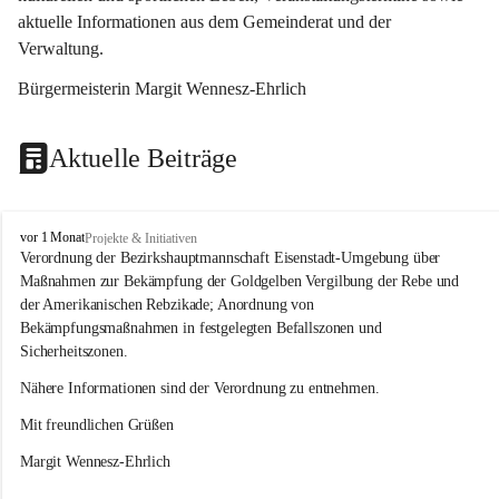
aktuelle Informationen aus dem Gemeinderat und der 
Verwaltung. 
Bürgermeisterin Margit Wennesz-Ehrlich
Aktuelle Beiträge
O
vor 1 Monat
Projekte & Initiativen
s
Verordnung der Bezirkshauptmannschaft Eisenstadt-Umgebung über 
l
Maßnahmen zur Bekämpfung der Goldgelben Vergilbung der Rebe und 
i
der Amerikanischen Rebzikade; Anordnung von 
p
Bekämpfungsmaßnahmen in festgelegten Befallszonen und 
Sicherheitszonen.
Nähere Informationen sind der Verordnung zu entnehmen.
Mit freundlichen Grüßen 
Margit Wennesz-Ehrlich