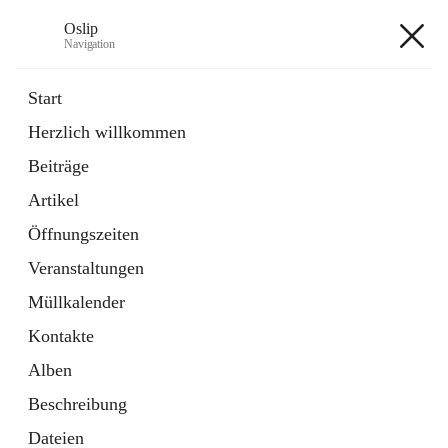
Oslip
Navigation
Oslip
Start
Herzlich willkommen
öffnet
Daten & Fakten
Beiträge
in
Externe Webseite
neuem
Artikel
Tab
öffnet
Bundeskanzleramt Österreich
in
Externe Webseite
Öffnungszeiten
neuem
Tab
Veranstaltungen
+1
Müllkalender
Kontakte
Alben
Beschreibung
Hauptadresse
Dateien