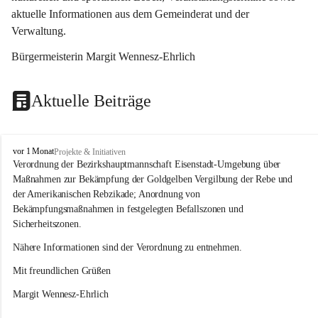
aktuelle Informationen aus dem Gemeinderat und der 
Verwaltung. 
Bürgermeisterin Margit Wennesz-Ehrlich
Aktuelle Beiträge
O
vor 1 Monat
Projekte & Initiativen
s
Verordnung der Bezirkshauptmannschaft Eisenstadt-Umgebung über 
l
Maßnahmen zur Bekämpfung der Goldgelben Vergilbung der Rebe und 
i
der Amerikanischen Rebzikade; Anordnung von 
p
Bekämpfungsmaßnahmen in festgelegten Befallszonen und 
Sicherheitszonen.
Nähere Informationen sind der Verordnung zu entnehmen.
Mit freundlichen Grüßen 
Margit Wennesz-Ehrlich