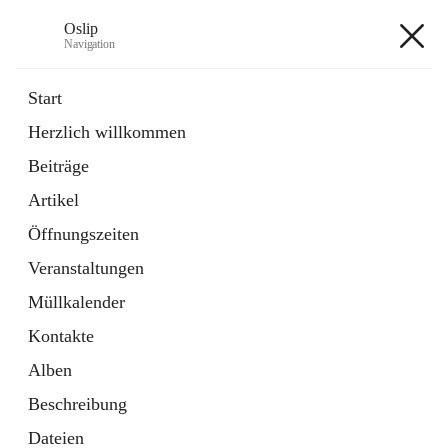
Oslip
Navigation
Oslip
Start
Herzlich willkommen
öffnet
Daten & Fakten
Beiträge
in
Externe Webseite
neuem
Artikel
Tab
öffnet
Bundeskanzleramt Österreich
in
Externe Webseite
Öffnungszeiten
neuem
Tab
Veranstaltungen
+1
Müllkalender
Kontakte
Alben
Beschreibung
Hauptadresse
Dateien