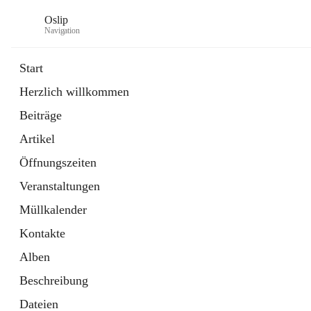
Oslip
Navigation
Start
Herzlich willkommen
öffnet
Daten & Fakten
Beiträge
in
Externe Webseite
neuem
Artikel
Tab
öffnet
Bundeskanzleramt Österreich
in
Externe Webseite
Öffnungszeiten
neuem
Tab
Veranstaltungen
Müllkalender
Kontakte
Alben
Beschreibung
Dateien