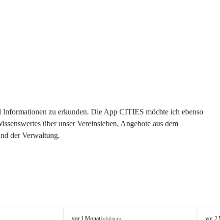
 und Informationen zu erkunden. Die App CITIES möchte ich ebenso 
 Wissenswertes über unser Vereinsleben, Angebote aus dem 
und der Verwaltung. 
O
O
vor 1 Monat
vor 2
Jubiläum