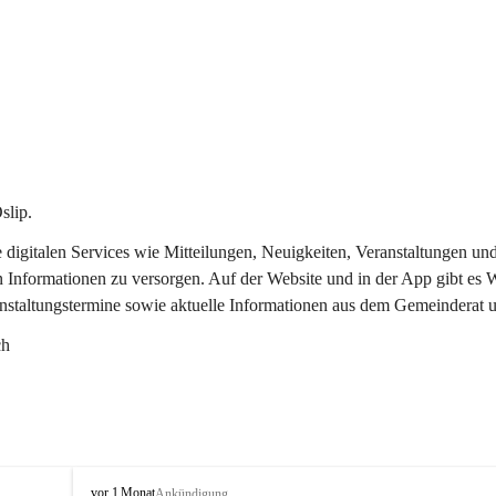
slip.
re digitalen Services wie Mitteilungen, Neuigkeiten, Veranstaltungen
n Informationen zu versorgen. Auf der Website und in der App gibt es
anstaltungstermine sowie aktuelle Informationen aus dem Gemeinderat 
ch
O
vor 1 Monat
Ankündigung