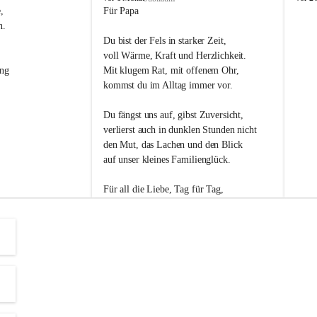
s
s
, 
Für Papa
l
l
n. 
i
i
Du bist der Fels in starker Zeit,
p
p
voll Wärme, Kraft und Herzlichkeit.
ng 
Mit klugem Rat, mit offenem Ohr,
kommst du im Alltag immer vor.
Du fängst uns auf, gibst Zuversicht,
verlierst auch in dunklen Stunden nicht
den Mut, das Lachen und den Blick
auf unser kleines Familienglück.
Für all die Liebe, Tag für Tag,
dank ich dir heut am Vatertag.
Du bist ein Mensch, auf den man baut -
ein Vater, der von Herzen vertraut.
😊 Alles Liebe zum Vatertag.😊
Einen schönen Vatertag wünscht 
Bürgermeisterin Margit Wennesz-Ehrlich 
und die Gemeinderät:innen 