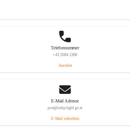
Hauptstraße 7, 7064 Oslip, AUT
Auf Karte ansehen
Telefonnummer
+43 2684 2208
Anrufen
E-Mail Adresse
post@oslip.bgld.gv.at
E-Mail schreiben