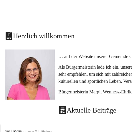
Herzlich willkommen
… auf der Website unserer Gemeinde O
Als Bürgermeisterin lade ich ein, unse
sehr empfehlen, um sich mit zahlreiche
kulturellen und sportlichen Leben, Ver
Bürgermeisterin Margit Wennesz-Ehrli
Aktuelle Beiträge
O
vor 1 Monat
Projekte & Initiativen