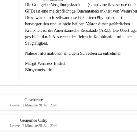
s
Die Goldgelbe Vergilbungskrankheit (Grapevine flavescence dorée
l
GFD) ist eine meldepflichtige Quarantänekrankheit von Weinrebe
i
Diese wird durch zellwandlose Bakterien (Phytoplasmen) 
p
hervorgerufen und ist nicht heilbar. Vektor dieser gefährlichen 
Krankheit ist die Amerikanische Rebzikade (ARZ). Die Übertragu
geschieht durch Anstechen der Reben in Kombination mit einer 
Saugtätigkeit.
Nähere Informationen sind dem Schreiben zu entnehmen.
Margit Wennesz-Ehrlich 
Bürgermeisterin 
Geschichte
Lesezeit 2 Minuten
•
28. Jan. 2026
Gemeinde Oslip
Lesezeit 2 Minuten
•
28. Jan. 2026