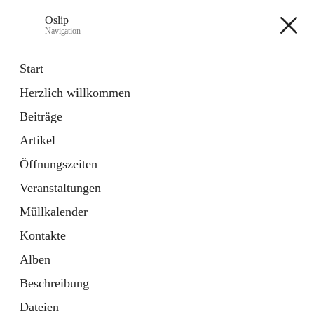
Oslip
Navigation
Oslip
Start
Herzlich willkommen
öffnet
Daten & Fakten
Beiträge
in
Externe Webseite
neuem
Artikel
Tab
öffnet
Bundeskanzleramt Österreich
in
Externe Webseite
Öffnungszeiten
neuem
Tab
Veranstaltungen
+1
Müllkalender
Kontakte
Alben
Beschreibung
Hauptadresse
Dateien