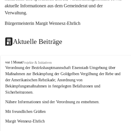
aktuelle Informationen aus dem Gemeinderat und der 
Verwaltung. 
Bürgermeisterin Margit Wennesz-Ehrlich
Aktuelle Beiträge
O
vor 1 Monat
Projekte & Initiativen
s
Verordnung der Bezirkshauptmannschaft Eisenstadt-Umgebung über 
l
Maßnahmen zur Bekämpfung der Goldgelben Vergilbung der Rebe und 
i
der Amerikanischen Rebzikade; Anordnung von 
p
Bekämpfungsmaßnahmen in festgelegten Befallszonen und 
Sicherheitszonen.
Nähere Informationen sind der Verordnung zu entnehmen.
Mit freundlichen Grüßen 
Margit Wennesz-Ehrlich