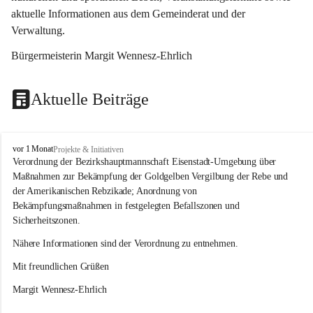
aktuelle Informationen aus dem Gemeinderat und der 
Verwaltung. 
Bürgermeisterin Margit Wennesz-Ehrlich
Aktuelle Beiträge
O
vor 1 Monat
Projekte & Initiativen
s
Verordnung der Bezirkshauptmannschaft Eisenstadt-Umgebung über 
l
Maßnahmen zur Bekämpfung der Goldgelben Vergilbung der Rebe und 
i
der Amerikanischen Rebzikade; Anordnung von 
p
Bekämpfungsmaßnahmen in festgelegten Befallszonen und 
Sicherheitszonen.
Nähere Informationen sind der Verordnung zu entnehmen.
Mit freundlichen Grüßen 
Margit Wennesz-Ehrlich