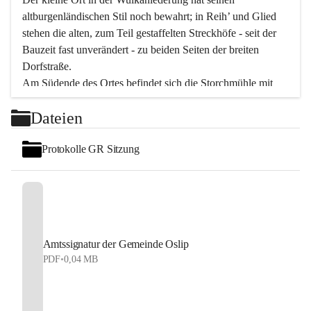
altburgenländischen Stil noch bewahrt; in Reih’ und Glied 
stehen die alten, zum Teil gestaffelten Streckhöfe - seit der 
Bauzeit fast unverändert - zu beiden Seiten der breiten 
Dorfstraße.
Am Südende des Ortes befindet sich die Storchmühle mit 
ihrer schönen Barockeinfahrt - ein bekanntes 
Dateien
Spezialitätenrestaurant mit vorzüglicher pannonischer 
Küche. Die alte Cselley-Mühle am nördlichen Ortsrand ist 
Protokolle GR Sitzung
heute ein bekanntes Kultur- und Aktionszentrum, das aus 
dem kulturellen Leben dieser Region nicht mehr 
wegzudenken ist.
Die Landschaft genießen und entspannen – dazu ist der 
Fischteich ein herrlicher Ort für ruhige und erholsame 
Stunden. Für sportliche Tätigkeiten sorgt das 
Amtssignatur der Gemeinde Oslip
Freizeitzentrum im Ort.
PDF
•
0,04 MB
In Oslip lebt die Volkskultur: Tamburica-Klänge gehören 
zum kulturellen Alltag, auch bei Festen, wo die typisch 
kroatische Volksmusik lebendig ist. Auch der Musikverein 