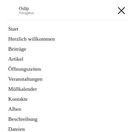
Oslip
Navigation
Oslip
Start
Herzlich willkommen
öffnet
Daten & Fakten
Beiträge
in
Externe Webseite
neuem
Artikel
Tab
öffnet
Bundeskanzleramt Österreich
in
Externe Webseite
Öffnungszeiten
neuem
Tab
Veranstaltungen
+1
Müllkalender
Kontakte
Alben
Beschreibung
Hauptadresse
Dateien