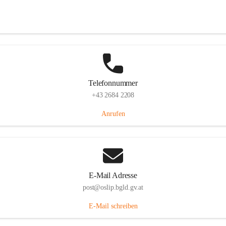
Hauptstraße 7, 7064 Oslip, AUT
Auf Karte ansehen
Telefonnummer
+43 2684 2208
Anrufen
E-Mail Adresse
post@oslip.bgld.gv.at
E-Mail schreiben