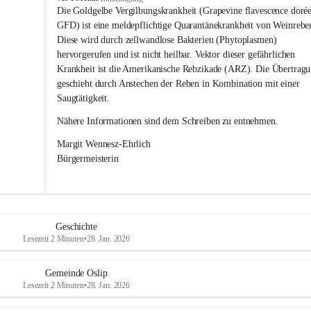
s
Die Goldgelbe Vergilbungskrankheit (Grapevine flavescence dorée
l
GFD) ist eine meldepflichtige Quarantänekrankheit von Weinrebe
i
Diese wird durch zellwandlose Bakterien (Phytoplasmen) 
p
hervorgerufen und ist nicht heilbar. Vektor dieser gefährlichen 
Krankheit ist die Amerikanische Rebzikade (ARZ). Die Übertragu
geschieht durch Anstechen der Reben in Kombination mit einer 
Saugtätigkeit.
Nähere Informationen sind dem Schreiben zu entnehmen.
Margit Wennesz-Ehrlich 
Bürgermeisterin 
Geschichte
Lesezeit 2 Minuten
•
28. Jan. 2026
Gemeinde Oslip
Lesezeit 2 Minuten
•
28. Jan. 2026