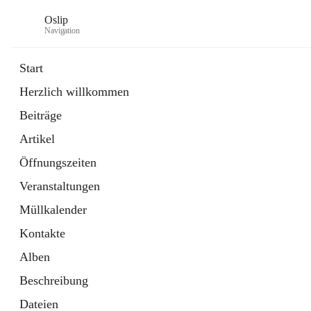
Oslip
Navigation
Start
Herzlich willkommen
öffnet
Daten & Fakten
Beiträge
in
Externe Webseite
neuem
Artikel
Tab
öffnet
Bundeskanzleramt Österreich
in
Externe Webseite
Öffnungszeiten
neuem
Tab
Veranstaltungen
Müllkalender
Kontakte
Alben
Beschreibung
Dateien