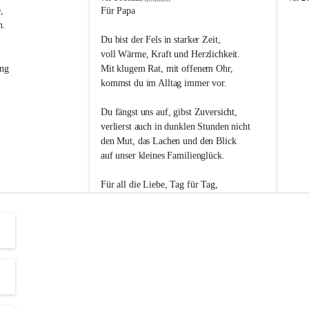
s
s
, 
Für Papa
l
l
n. 
i
i
Du bist der Fels in starker Zeit,
p
p
voll Wärme, Kraft und Herzlichkeit.
ng 
Mit klugem Rat, mit offenem Ohr,
kommst du im Alltag immer vor.
Du fängst uns auf, gibst Zuversicht,
verlierst auch in dunklen Stunden nicht
den Mut, das Lachen und den Blick
auf unser kleines Familienglück.
Für all die Liebe, Tag für Tag,
dank ich dir heut am Vatertag.
Du bist ein Mensch, auf den man baut -
ein Vater, der von Herzen vertraut.
😊 Alles Liebe zum Vatertag.😊
Einen schönen Vatertag wünscht 
Bürgermeisterin Margit Wennesz-Ehrlich 
und die Gemeinderät:innen 