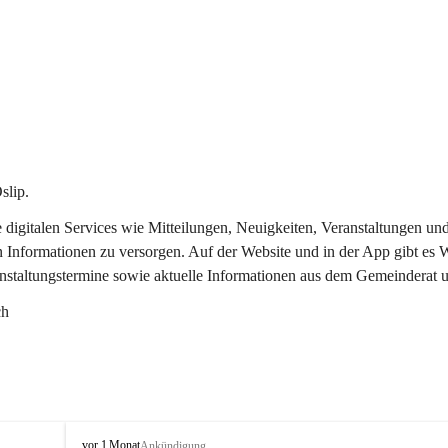
slip.
re digitalen Services wie Mitteilungen, Neuigkeiten, Veranstaltungen
n Informationen zu versorgen. Auf der Website und in der App gibt es
anstaltungstermine sowie aktuelle Informationen aus dem Gemeinderat 
ch
O
vor 1 Monat
Ankündigung