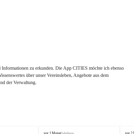
 und Informationen zu erkunden. Die App CITIES möchte ich ebenso 
 Wissenswertes über unser Vereinsleben, Angebote aus dem 
und der Verwaltung. 
O
O
vor 1 Monat
vor 2
Jubiläum