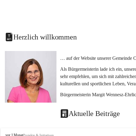
Herzlich willkommen
… auf der Website unserer Gemeinde O
Als Bürgermeisterin lade ich ein, unse
sehr empfehlen, um sich mit zahlreiche
kulturellen und sportlichen Leben, Ver
Bürgermeisterin Margit Wennesz-Ehrli
Aktuelle Beiträge
O
vor 1 Monat
Projekte & Initiativen