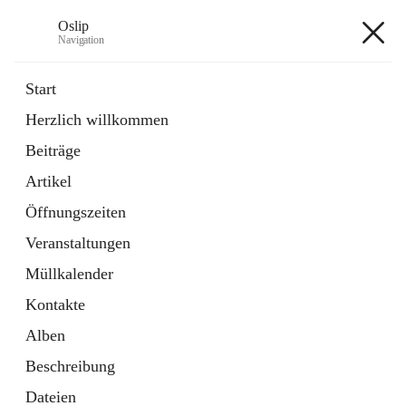
Oslip
Navigation
Oslip
Start
Herzlich willkommen
öffnet
Daten & Fakten
Beiträge
in
Externe Webseite
neuem
Artikel
Tab
öffnet
Bundeskanzleramt Österreich
in
Externe Webseite
Öffnungszeiten
neuem
Tab
Veranstaltungen
+1
Müllkalender
Kontakte
Alben
Beschreibung
Hauptadresse
Dateien