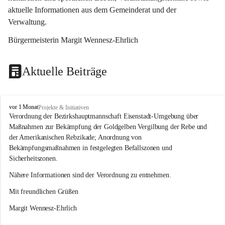
aktuelle Informationen aus dem Gemeinderat und der 
Verwaltung. 
Bürgermeisterin Margit Wennesz-Ehrlich
Aktuelle Beiträge
O
vor 1 Monat
Projekte & Initiativen
s
Verordnung der Bezirkshauptmannschaft Eisenstadt-Umgebung über 
l
Maßnahmen zur Bekämpfung der Goldgelben Vergilbung der Rebe und 
i
der Amerikanischen Rebzikade; Anordnung von 
p
Bekämpfungsmaßnahmen in festgelegten Befallszonen und 
Sicherheitszonen.
Nähere Informationen sind der Verordnung zu entnehmen.
Mit freundlichen Grüßen 
Margit Wennesz-Ehrlich