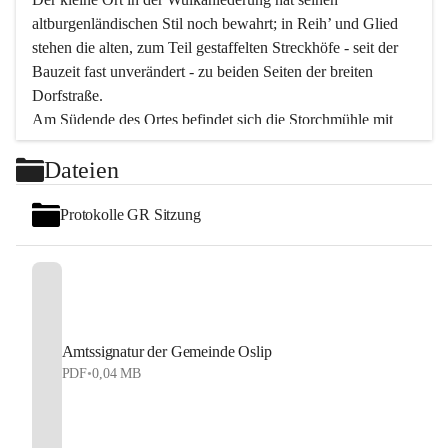
altburgenländischen Stil noch bewahrt; in Reih’ und Glied 
stehen die alten, zum Teil gestaffelten Streckhöfe - seit der 
Bauzeit fast unverändert - zu beiden Seiten der breiten 
Dorfstraße.
Am Südende des Ortes befindet sich die Storchmühle mit 
ihrer schönen Barockeinfahrt - ein bekanntes 
Dateien
Spezialitätenrestaurant mit vorzüglicher pannonischer 
Küche. Die alte Cselley-Mühle am nördlichen Ortsrand ist 
Protokolle GR Sitzung
heute ein bekanntes Kultur- und Aktionszentrum, das aus 
dem kulturellen Leben dieser Region nicht mehr 
wegzudenken ist.
Die Landschaft genießen und entspannen – dazu ist der 
Fischteich ein herrlicher Ort für ruhige und erholsame 
Stunden. Für sportliche Tätigkeiten sorgt das 
Amtssignatur der Gemeinde Oslip
Freizeitzentrum im Ort.
PDF
•
0,04 MB
In Oslip lebt die Volkskultur: Tamburica-Klänge gehören 
zum kulturellen Alltag, auch bei Festen, wo die typisch 
kroatische Volksmusik lebendig ist. Auch der Musikverein 