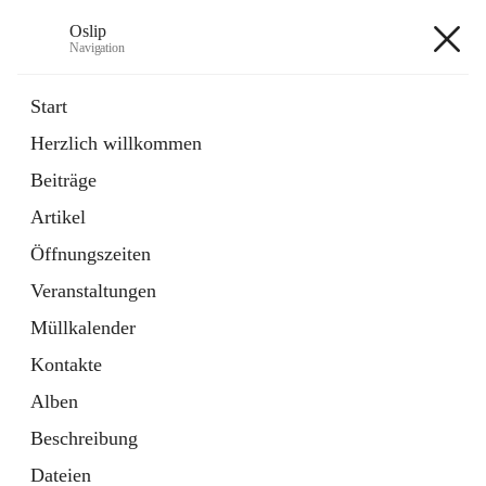
Oslip
Navigation
Oslip
Start
Herzlich willkommen
öffnet
Daten & Fakten
Beiträge
in
Externe Webseite
neuem
Artikel
Tab
öffnet
Bundeskanzleramt Österreich
in
Externe Webseite
Öffnungszeiten
neuem
Tab
Veranstaltungen
+1
Müllkalender
Kontakte
Alben
Beschreibung
Hauptadresse
Dateien