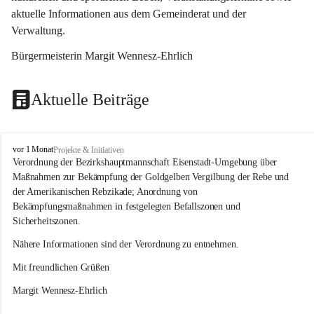
aktuelle Informationen aus dem Gemeinderat und der 
Verwaltung. 
Bürgermeisterin Margit Wennesz-Ehrlich
Aktuelle Beiträge
O
vor 1 Monat
Projekte & Initiativen
s
Verordnung der Bezirkshauptmannschaft Eisenstadt-Umgebung über 
l
Maßnahmen zur Bekämpfung der Goldgelben Vergilbung der Rebe und 
i
der Amerikanischen Rebzikade; Anordnung von 
p
Bekämpfungsmaßnahmen in festgelegten Befallszonen und 
Sicherheitszonen.
Nähere Informationen sind der Verordnung zu entnehmen.
Mit freundlichen Grüßen 
Margit Wennesz-Ehrlich