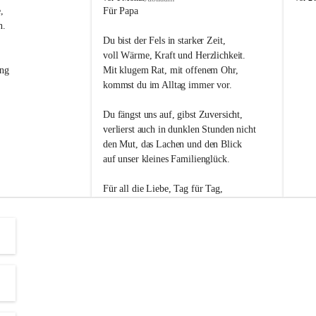
s
s
, 
Für Papa
l
l
n. 
i
i
Du bist der Fels in starker Zeit,
p
p
voll Wärme, Kraft und Herzlichkeit.
ng 
Mit klugem Rat, mit offenem Ohr,
kommst du im Alltag immer vor.
Du fängst uns auf, gibst Zuversicht,
verlierst auch in dunklen Stunden nicht
den Mut, das Lachen und den Blick
auf unser kleines Familienglück.
Für all die Liebe, Tag für Tag,
dank ich dir heut am Vatertag.
Du bist ein Mensch, auf den man baut -
ein Vater, der von Herzen vertraut.
😊 Alles Liebe zum Vatertag.😊
Einen schönen Vatertag wünscht 
Bürgermeisterin Margit Wennesz-Ehrlich 
und die Gemeinderät:innen 