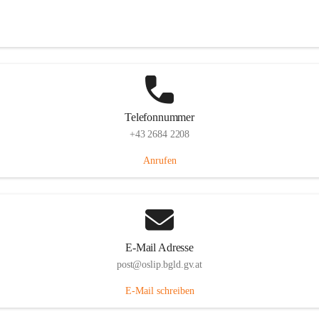
Hauptstraße 7, 7064 Oslip, AUT
Auf Karte ansehen
Telefonnummer
+43 2684 2208
Anrufen
E-Mail Adresse
post@oslip.bgld.gv.at
E-Mail schreiben