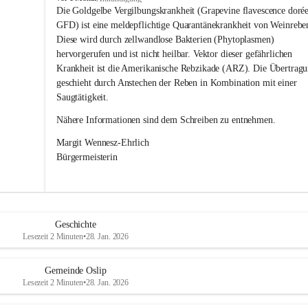
s
Die Goldgelbe Vergilbungskrankheit (Grapevine flavescence dorée
l
GFD) ist eine meldepflichtige Quarantänekrankheit von Weinrebe
i
Diese wird durch zellwandlose Bakterien (Phytoplasmen) 
p
hervorgerufen und ist nicht heilbar. Vektor dieser gefährlichen 
Krankheit ist die Amerikanische Rebzikade (ARZ). Die Übertragu
geschieht durch Anstechen der Reben in Kombination mit einer 
Saugtätigkeit.
Nähere Informationen sind dem Schreiben zu entnehmen.
Margit Wennesz-Ehrlich 
Bürgermeisterin 
Geschichte
Lesezeit 2 Minuten
•
28. Jan. 2026
Gemeinde Oslip
Lesezeit 2 Minuten
•
28. Jan. 2026