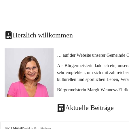
Herzlich willkommen
… auf der Website unserer Gemeinde O
Als Bürgermeisterin lade ich ein, unse
sehr empfehlen, um sich mit zahlreiche
kulturellen und sportlichen Leben, Ver
Bürgermeisterin Margit Wennesz-Ehrli
Aktuelle Beiträge
O
vor 1 Monat
Projekte & Initiativen