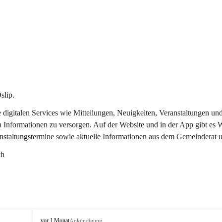
slip.
re digitalen Services wie Mitteilungen, Neuigkeiten, Veranstaltungen
n Informationen zu versorgen. Auf der Website und in der App gibt es
anstaltungstermine sowie aktuelle Informationen aus dem Gemeinderat 
ch
O
vor 1 Monat
Ankündigung