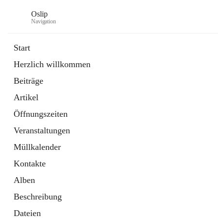
Oslip
Navigation
Start
Herzlich willkommen
öffnet
Daten & Fakten
Beiträge
in
Externe Webseite
neuem
Artikel
Tab
öffnet
Bundeskanzleramt Österreich
in
Externe Webseite
Öffnungszeiten
neuem
Tab
Veranstaltungen
Müllkalender
Kontakte
Alben
Beschreibung
Dateien