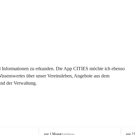
 und Informationen zu erkunden. Die App CITIES möchte ich ebenso 
 Wissenswertes über unser Vereinsleben, Angebote aus dem 
und der Verwaltung. 
O
O
vor 1 Monat
vor 2
Jubiläum