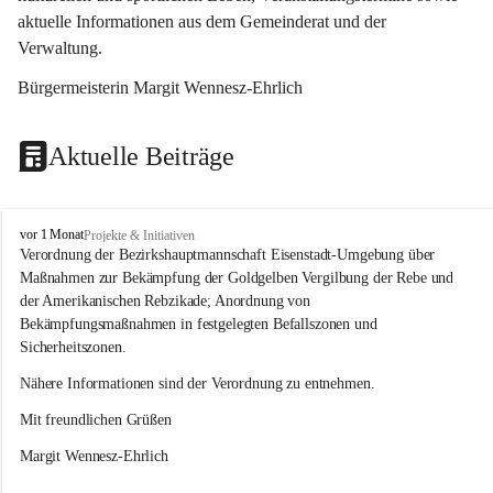
aktuelle Informationen aus dem Gemeinderat und der 
Verwaltung. 
Bürgermeisterin Margit Wennesz-Ehrlich
Aktuelle Beiträge
O
vor 1 Monat
Projekte & Initiativen
s
Verordnung der Bezirkshauptmannschaft Eisenstadt-Umgebung über 
l
Maßnahmen zur Bekämpfung der Goldgelben Vergilbung der Rebe und 
i
der Amerikanischen Rebzikade; Anordnung von 
p
Bekämpfungsmaßnahmen in festgelegten Befallszonen und 
Sicherheitszonen.
Nähere Informationen sind der Verordnung zu entnehmen.
Mit freundlichen Grüßen 
Margit Wennesz-Ehrlich