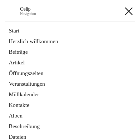
Oslip
Navigation
Oslip
Start
Herzlich willkommen
öffnet
Daten & Fakten
Beiträge
in
Externe Webseite
neuem
Artikel
Tab
öffnet
Bundeskanzleramt Österreich
in
Externe Webseite
Öffnungszeiten
neuem
Tab
Veranstaltungen
+1
Müllkalender
Kontakte
Alben
Beschreibung
Hauptadresse
Dateien