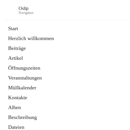
Oslip
Navigation
Start
Herzlich willkommen
öffnet
Daten & Fakten
Beiträge
in
Externe Webseite
neuem
Artikel
Tab
öffnet
Bundeskanzleramt Österreich
in
Externe Webseite
Öffnungszeiten
neuem
Tab
Veranstaltungen
Müllkalender
Kontakte
Alben
Beschreibung
Dateien