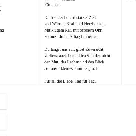
s
s
, 
Für Papa
l
l
n. 
i
i
Du bist der Fels in starker Zeit,
p
p
voll Wärme, Kraft und Herzlichkeit.
ng 
Mit klugem Rat, mit offenem Ohr,
kommst du im Alltag immer vor.
Du fängst uns auf, gibst Zuversicht,
verlierst auch in dunklen Stunden nicht
den Mut, das Lachen und den Blick
auf unser kleines Familienglück.
Für all die Liebe, Tag für Tag,
dank ich dir heut am Vatertag.
Du bist ein Mensch, auf den man baut -
ein Vater, der von Herzen vertraut.
😊 Alles Liebe zum Vatertag.😊
Einen schönen Vatertag wünscht 
Bürgermeisterin Margit Wennesz-Ehrlich 
und die Gemeinderät:innen 