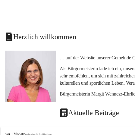
Herzlich willkommen
… auf der Website unserer Gemeinde O
Als Bürgermeisterin lade ich ein, unse
sehr empfehlen, um sich mit zahlreiche
kulturellen und sportlichen Leben, Ver
Bürgermeisterin Margit Wennesz-Ehrli
Aktuelle Beiträge
O
vor 1 Monat
Projekte & Initiativen