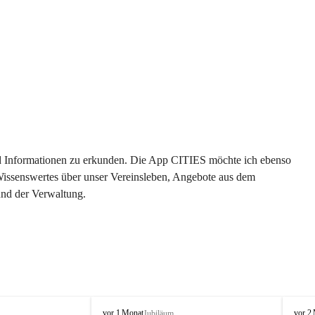
 und Informationen zu erkunden. Die App CITIES möchte ich ebenso 
 Wissenswertes über unser Vereinsleben, Angebote aus dem 
und der Verwaltung. 
O
O
vor 1 Monat
vor 2
Jubiläum