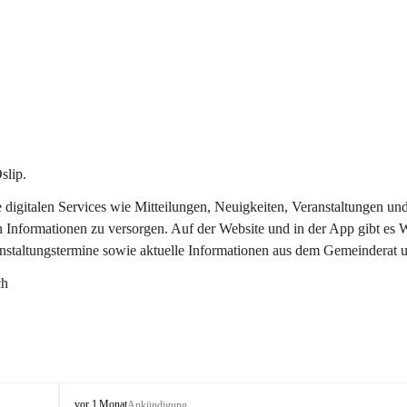
slip.
re digitalen Services wie Mitteilungen, Neuigkeiten, Veranstaltungen
n Informationen zu versorgen. Auf der Website und in der App gibt es
anstaltungstermine sowie aktuelle Informationen aus dem Gemeinderat 
ch
O
vor 1 Monat
Ankündigung