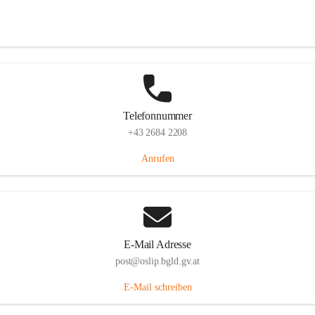
Hauptstraße 7, 7064 Oslip, AUT
Auf Karte ansehen
Telefonnummer
+43 2684 2208
Anrufen
E-Mail Adresse
post@oslip.bgld.gv.at
E-Mail schreiben