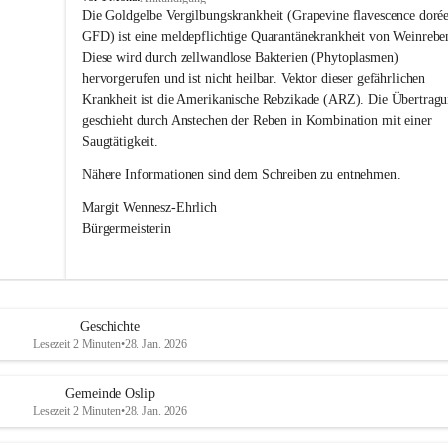
s
Die Goldgelbe Vergilbungskrankheit (Grapevine flavescence dorée
l
GFD) ist eine meldepflichtige Quarantänekrankheit von Weinrebe
i
Diese wird durch zellwandlose Bakterien (Phytoplasmen) 
p
hervorgerufen und ist nicht heilbar. Vektor dieser gefährlichen 
Krankheit ist die Amerikanische Rebzikade (ARZ). Die Übertragu
geschieht durch Anstechen der Reben in Kombination mit einer 
Saugtätigkeit.
Nähere Informationen sind dem Schreiben zu entnehmen.
Margit Wennesz-Ehrlich 
Bürgermeisterin 
Geschichte
Lesezeit 2 Minuten
•
28. Jan. 2026
Gemeinde Oslip
Lesezeit 2 Minuten
•
28. Jan. 2026