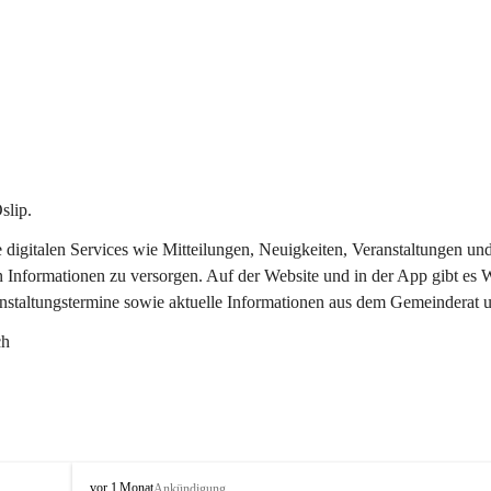
slip.
re digitalen Services wie Mitteilungen, Neuigkeiten, Veranstaltungen
n Informationen zu versorgen. Auf der Website und in der App gibt es
anstaltungstermine sowie aktuelle Informationen aus dem Gemeinderat 
ch
O
vor 1 Monat
Ankündigung