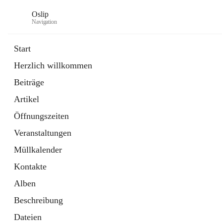
Oslip
Navigation
Start
Herzlich willkommen
öffnet
Daten & Fakten
Beiträge
in
Externe Webseite
neuem
Artikel
Tab
öffnet
Bundeskanzleramt Österreich
in
Externe Webseite
Öffnungszeiten
neuem
Tab
Veranstaltungen
Müllkalender
Kontakte
Alben
Beschreibung
Dateien