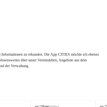
 und Informationen zu erkunden. Die App CITIES möchte ich ebenso 
 Wissenswertes über unser Vereinsleben, Angebote aus dem 
und der Verwaltung. 
O
O
vor 1 Monat
vor 2
Jubiläum