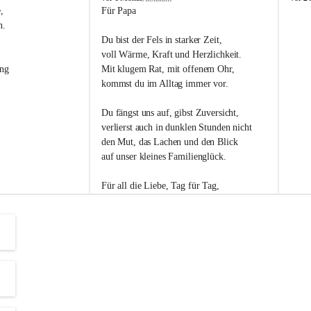
s
s
, 
Für Papa
l
l
n. 
i
i
Du bist der Fels in starker Zeit,
p
p
voll Wärme, Kraft und Herzlichkeit.
ng 
Mit klugem Rat, mit offenem Ohr,
kommst du im Alltag immer vor.
Du fängst uns auf, gibst Zuversicht,
verlierst auch in dunklen Stunden nicht
den Mut, das Lachen und den Blick
auf unser kleines Familienglück.
Für all die Liebe, Tag für Tag,
dank ich dir heut am Vatertag.
Du bist ein Mensch, auf den man baut -
ein Vater, der von Herzen vertraut.
😊 Alles Liebe zum Vatertag.😊
Einen schönen Vatertag wünscht 
Bürgermeisterin Margit Wennesz-Ehrlich 
und die Gemeinderät:innen 