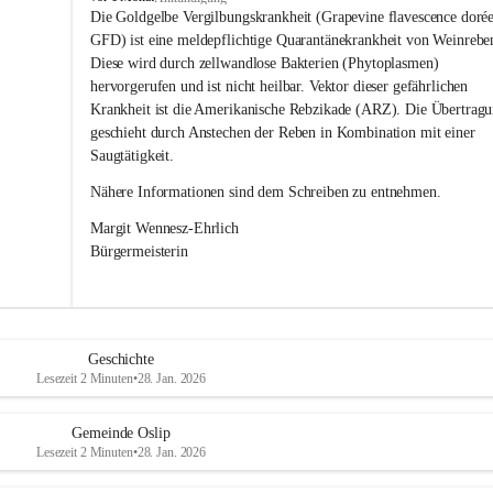
s
Die Goldgelbe Vergilbungskrankheit (Grapevine flavescence dorée
l
GFD) ist eine meldepflichtige Quarantänekrankheit von Weinrebe
i
Diese wird durch zellwandlose Bakterien (Phytoplasmen) 
p
hervorgerufen und ist nicht heilbar. Vektor dieser gefährlichen 
Krankheit ist die Amerikanische Rebzikade (ARZ). Die Übertragu
geschieht durch Anstechen der Reben in Kombination mit einer 
Saugtätigkeit.
Nähere Informationen sind dem Schreiben zu entnehmen.
Margit Wennesz-Ehrlich 
Bürgermeisterin 
Geschichte
Lesezeit 2 Minuten
•
28. Jan. 2026
Gemeinde Oslip
Lesezeit 2 Minuten
•
28. Jan. 2026