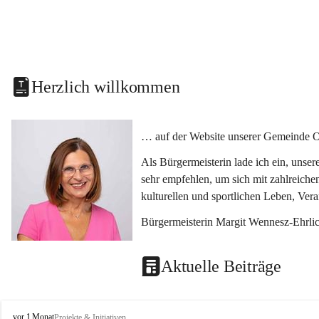
Herzlich willkommen
… auf der Website unserer Gemeinde O
Als Bürgermeisterin lade ich ein, unse
sehr empfehlen, um sich mit zahlreiche
kulturellen und sportlichen Leben, Ver
Bürgermeisterin Margit Wennesz-Ehrli
Aktuelle Beiträge
O
vor 1 Monat
Projekte & Initiativen