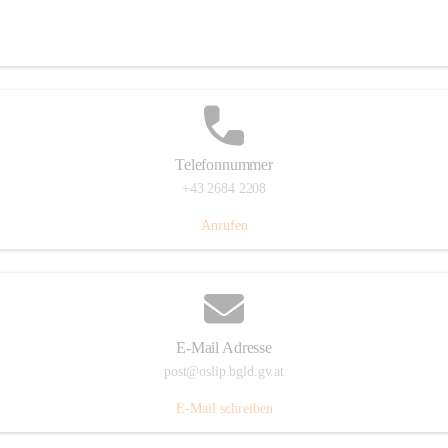
Hauptstraße 7, 7064 Oslip, AUT
Auf Karte ansehen
Telefonnummer
+43 2684 2208
Anrufen
E-Mail Adresse
post@oslip.bgld.gv.at
E-Mail schreiben