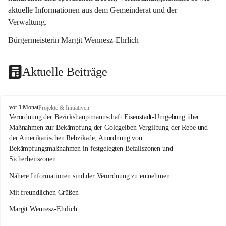
aktuelle Informationen aus dem Gemeinderat und der 
Verwaltung. 
Bürgermeisterin Margit Wennesz-Ehrlich
Aktuelle Beiträge
O
vor 1 Monat
Projekte & Initiativen
s
Verordnung der Bezirkshauptmannschaft Eisenstadt-Umgebung über 
l
Maßnahmen zur Bekämpfung der Goldgelben Vergilbung der Rebe und 
i
der Amerikanischen Rebzikade; Anordnung von 
p
Bekämpfungsmaßnahmen in festgelegten Befallszonen und 
Sicherheitszonen.
Nähere Informationen sind der Verordnung zu entnehmen.
Mit freundlichen Grüßen 
Margit Wennesz-Ehrlich