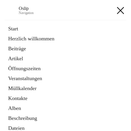
Oslip
Navigation
Oslip
Start
Herzlich willkommen
öffnet
Daten & Fakten
Beiträge
in
Externe Webseite
neuem
Artikel
Tab
öffnet
Bundeskanzleramt Österreich
in
Externe Webseite
Öffnungszeiten
neuem
Tab
Veranstaltungen
+1
Müllkalender
Kontakte
Alben
Beschreibung
Hauptadresse
Dateien