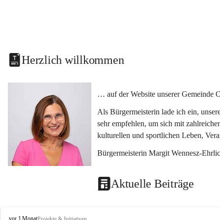
Herzlich willkommen
… auf der Website unserer Gemeinde O
Als Bürgermeisterin lade ich ein, unse
sehr empfehlen, um sich mit zahlreiche
kulturellen und sportlichen Leben, Ver
Bürgermeisterin Margit Wennesz-Ehrli
Aktuelle Beiträge
O
vor 1 Monat
Projekte & Initiativen