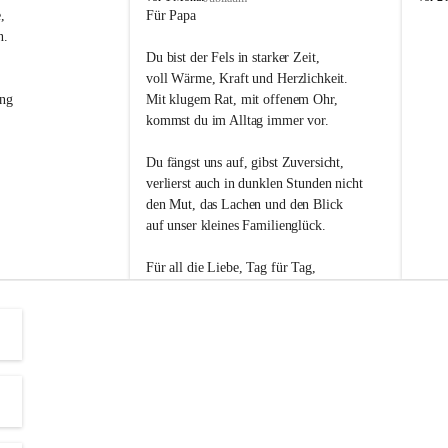
s
s
, 
Für Papa
l
l
n. 
i
i
Du bist der Fels in starker Zeit,
p
p
voll Wärme, Kraft und Herzlichkeit.
ng 
Mit klugem Rat, mit offenem Ohr,
kommst du im Alltag immer vor.
Du fängst uns auf, gibst Zuversicht,
verlierst auch in dunklen Stunden nicht
den Mut, das Lachen und den Blick
auf unser kleines Familienglück.
Für all die Liebe, Tag für Tag,
dank ich dir heut am Vatertag.
Du bist ein Mensch, auf den man baut -
ein Vater, der von Herzen vertraut.
😊 Alles Liebe zum Vatertag.😊
Einen schönen Vatertag wünscht 
Bürgermeisterin Margit Wennesz-Ehrlich 
und die Gemeinderät:innen 