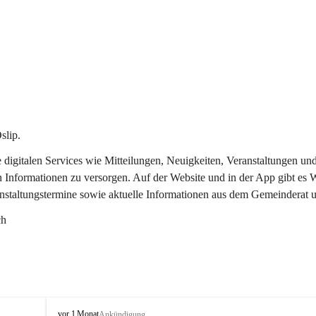
slip.
re digitalen Services wie Mitteilungen, Neuigkeiten, Veranstaltungen
n Informationen zu versorgen. Auf der Website und in der App gibt es
anstaltungstermine sowie aktuelle Informationen aus dem Gemeinderat 
ch
O
vor 1 Monat
Ankündigung