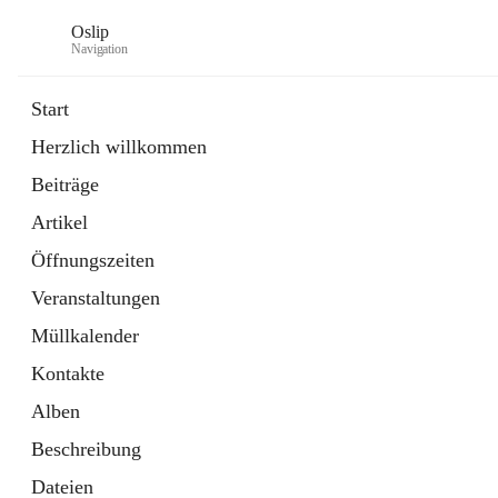
Oslip
Navigation
Start
Herzlich willkommen
öffnet
Daten & Fakten
Beiträge
in
Externe Webseite
neuem
Artikel
Tab
öffnet
Bundeskanzleramt Österreich
in
Externe Webseite
Öffnungszeiten
neuem
Tab
Veranstaltungen
Müllkalender
Kontakte
Alben
Beschreibung
Dateien