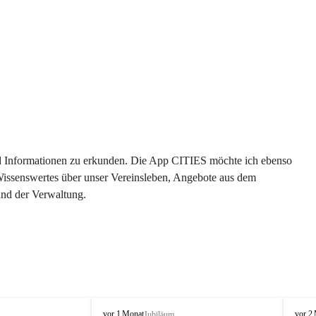
 und Informationen zu erkunden. Die App CITIES möchte ich ebenso 
 Wissenswertes über unser Vereinsleben, Angebote aus dem 
und der Verwaltung. 
O
O
vor 1 Monat
vor 2
Jubiläum