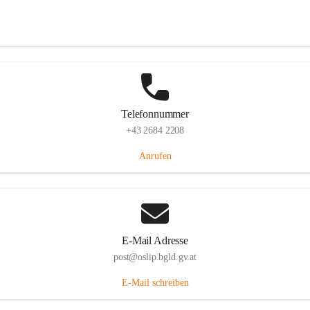
Hauptstraße 7, 7064 Oslip, AUT
Auf Karte ansehen
Telefonnummer
+43 2684 2208
Anrufen
E-Mail Adresse
post@oslip.bgld.gv.at
E-Mail schreiben