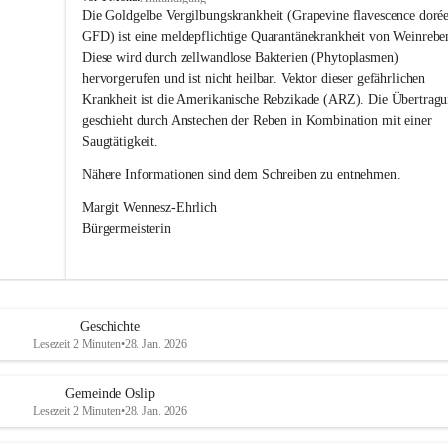
s
Die Goldgelbe Vergilbungskrankheit (Grapevine flavescence dorée
l
GFD) ist eine meldepflichtige Quarantänekrankheit von Weinrebe
i
Diese wird durch zellwandlose Bakterien (Phytoplasmen) 
p
hervorgerufen und ist nicht heilbar. Vektor dieser gefährlichen 
Krankheit ist die Amerikanische Rebzikade (ARZ). Die Übertragu
geschieht durch Anstechen der Reben in Kombination mit einer 
Saugtätigkeit.
Nähere Informationen sind dem Schreiben zu entnehmen.
Margit Wennesz-Ehrlich 
Bürgermeisterin 
Geschichte
Lesezeit 2 Minuten
•
28. Jan. 2026
Gemeinde Oslip
Lesezeit 2 Minuten
•
28. Jan. 2026