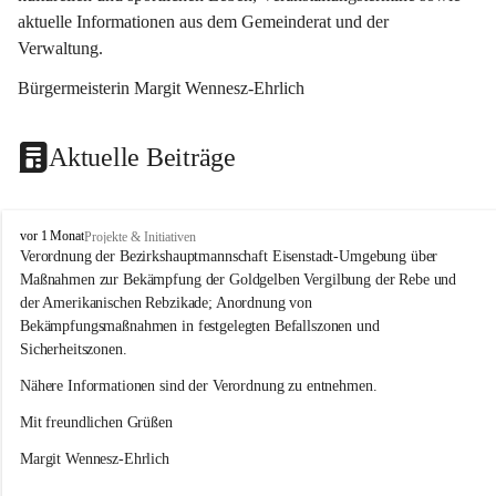
aktuelle Informationen aus dem Gemeinderat und der 
Verwaltung. 
Bürgermeisterin Margit Wennesz-Ehrlich
Aktuelle Beiträge
O
vor 1 Monat
Projekte & Initiativen
s
Verordnung der Bezirkshauptmannschaft Eisenstadt-Umgebung über 
l
Maßnahmen zur Bekämpfung der Goldgelben Vergilbung der Rebe und 
i
der Amerikanischen Rebzikade; Anordnung von 
p
Bekämpfungsmaßnahmen in festgelegten Befallszonen und 
Sicherheitszonen.
Nähere Informationen sind der Verordnung zu entnehmen.
Mit freundlichen Grüßen 
Margit Wennesz-Ehrlich