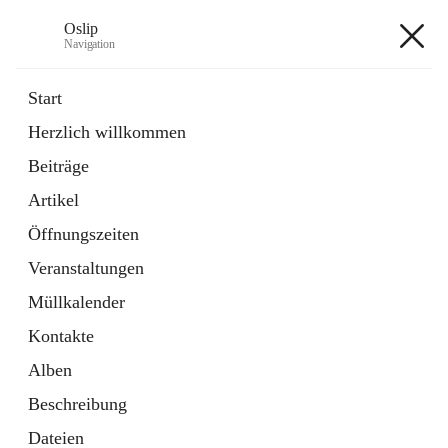
Oslip
Navigation
Oslip
Start
Herzlich willkommen
öffnet
Daten & Fakten
Beiträge
in
Externe Webseite
neuem
Artikel
Tab
öffnet
Bundeskanzleramt Österreich
in
Externe Webseite
Öffnungszeiten
neuem
Tab
Veranstaltungen
+1
Müllkalender
Kontakte
Alben
Beschreibung
Hauptadresse
Dateien