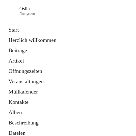
Oslip
Navigation
Start
Herzlich willkommen
öffnet
Daten & Fakten
Beiträge
in
Externe Webseite
neuem
Artikel
Tab
öffnet
Bundeskanzleramt Österreich
in
Externe Webseite
Öffnungszeiten
neuem
Tab
Veranstaltungen
Müllkalender
Kontakte
Alben
Beschreibung
Dateien