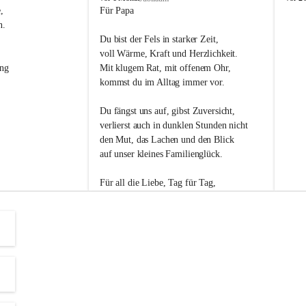
s
s
, 
Für Papa
l
l
n. 
i
i
Du bist der Fels in starker Zeit,
p
p
voll Wärme, Kraft und Herzlichkeit.
ng 
Mit klugem Rat, mit offenem Ohr,
kommst du im Alltag immer vor.
Du fängst uns auf, gibst Zuversicht,
verlierst auch in dunklen Stunden nicht
den Mut, das Lachen und den Blick
auf unser kleines Familienglück.
Für all die Liebe, Tag für Tag,
dank ich dir heut am Vatertag.
Du bist ein Mensch, auf den man baut -
ein Vater, der von Herzen vertraut.
😊 Alles Liebe zum Vatertag.😊
Einen schönen Vatertag wünscht 
Bürgermeisterin Margit Wennesz-Ehrlich 
und die Gemeinderät:innen 