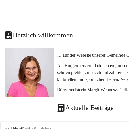
Herzlich willkommen
… auf der Website unserer Gemeinde O
Als Bürgermeisterin lade ich ein, unse
sehr empfehlen, um sich mit zahlreiche
kulturellen und sportlichen Leben, Ver
Bürgermeisterin Margit Wennesz-Ehrli
Aktuelle Beiträge
O
vor 1 Monat
Projekte & Initiativen