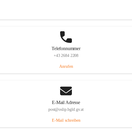
Hauptstraße 7, 7064 Oslip, AUT
Auf Karte ansehen
Telefonnummer
+43 2684 2208
Anrufen
E-Mail Adresse
post@oslip.bgld.gv.at
E-Mail schreiben