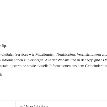
slip.
re digitalen Services wie Mitteilungen, Neuigkeiten, Veranstaltungen
n Informationen zu versorgen. Auf der Website und in der App gibt es
anstaltungstermine sowie aktuelle Informationen aus dem Gemeinderat 
ch
O
vor 1 Monat
Ankündigung