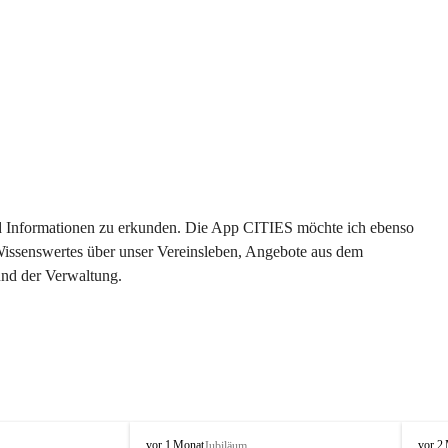
 und Informationen zu erkunden. Die App CITIES möchte ich ebenso 
 Wissenswertes über unser Vereinsleben, Angebote aus dem 
und der Verwaltung. 
O
O
vor 1 Monat
vor 2
Jubiläum