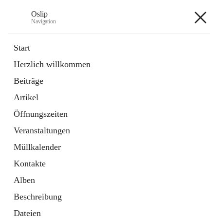
Oslip
Navigation
Oslip
Start
Herzlich willkommen
öffnet
Daten & Fakten
Beiträge
in
Externe Webseite
neuem
Artikel
Tab
öffnet
Bundeskanzleramt Österreich
in
Externe Webseite
Öffnungszeiten
neuem
Tab
Veranstaltungen
+1
Müllkalender
Kontakte
Alben
Beschreibung
Hauptadresse
Dateien