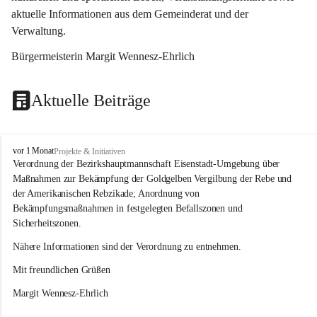
aktuelle Informationen aus dem Gemeinderat und der 
Verwaltung. 
Bürgermeisterin Margit Wennesz-Ehrlich
Aktuelle Beiträge
O
vor 1 Monat
Projekte & Initiativen
s
Verordnung der Bezirkshauptmannschaft Eisenstadt-Umgebung über 
l
Maßnahmen zur Bekämpfung der Goldgelben Vergilbung der Rebe und 
i
der Amerikanischen Rebzikade; Anordnung von 
p
Bekämpfungsmaßnahmen in festgelegten Befallszonen und 
Sicherheitszonen.
Nähere Informationen sind der Verordnung zu entnehmen.
Mit freundlichen Grüßen 
Margit Wennesz-Ehrlich