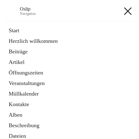
Oslip
Navigation
Oslip
Start
Herzlich willkommen
öffnet
Daten & Fakten
Beiträge
in
Externe Webseite
neuem
Artikel
Tab
öffnet
Bundeskanzleramt Österreich
in
Externe Webseite
Öffnungszeiten
neuem
Tab
Veranstaltungen
+1
Müllkalender
Kontakte
Alben
Beschreibung
Hauptadresse
Dateien