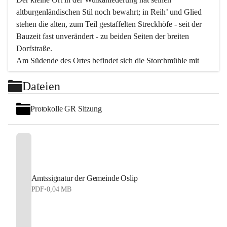
altburgenländischen Stil noch bewahrt; in Reih’ und Glied 
stehen die alten, zum Teil gestaffelten Streckhöfe - seit der 
Bauzeit fast unverändert - zu beiden Seiten der breiten 
Dorfstraße.
Am Südende des Ortes befindet sich die Storchmühle mit 
ihrer schönen Barockeinfahrt - ein bekanntes 
Dateien
Spezialitätenrestaurant mit vorzüglicher pannonischer 
Küche. Die alte Cselley-Mühle am nördlichen Ortsrand ist 
Protokolle GR Sitzung
heute ein bekanntes Kultur- und Aktionszentrum, das aus 
dem kulturellen Leben dieser Region nicht mehr 
wegzudenken ist.
Die Landschaft genießen und entspannen – dazu ist der 
Fischteich ein herrlicher Ort für ruhige und erholsame 
Stunden. Für sportliche Tätigkeiten sorgt das 
Amtssignatur der Gemeinde Oslip
Freizeitzentrum im Ort.
PDF
•
0,04 MB
In Oslip lebt die Volkskultur: Tamburica-Klänge gehören 
zum kulturellen Alltag, auch bei Festen, wo die typisch 
kroatische Volksmusik lebendig ist. Auch der Musikverein 