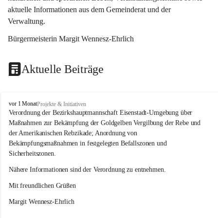
aktuelle Informationen aus dem Gemeinderat und der 
Verwaltung. 
Bürgermeisterin Margit Wennesz-Ehrlich
Aktuelle Beiträge
O
vor 1 Monat
Projekte & Initiativen
s
Verordnung der Bezirkshauptmannschaft Eisenstadt-Umgebung über 
l
Maßnahmen zur Bekämpfung der Goldgelben Vergilbung der Rebe und 
i
der Amerikanischen Rebzikade; Anordnung von 
p
Bekämpfungsmaßnahmen in festgelegten Befallszonen und 
Sicherheitszonen.
Nähere Informationen sind der Verordnung zu entnehmen.
Mit freundlichen Grüßen 
Margit Wennesz-Ehrlich