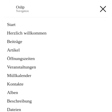
Oslip
Navigation
Oslip
Start
Herzlich willkommen
öffnet
Daten & Fakten
Beiträge
in
Externe Webseite
neuem
Artikel
Tab
öffnet
Bundeskanzleramt Österreich
in
Externe Webseite
Öffnungszeiten
neuem
Tab
Veranstaltungen
+1
Müllkalender
Kontakte
Alben
Beschreibung
Hauptadresse
Dateien