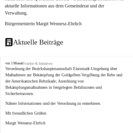
aktuelle Informationen aus dem Gemeinderat und der 
Verwaltung. 
Bürgermeisterin Margit Wennesz-Ehrlich
Aktuelle Beiträge
O
vor 1 Monat
Projekte & Initiativen
s
Verordnung der Bezirkshauptmannschaft Eisenstadt-Umgebung über 
l
Maßnahmen zur Bekämpfung der Goldgelben Vergilbung der Rebe und 
i
der Amerikanischen Rebzikade; Anordnung von 
p
Bekämpfungsmaßnahmen in festgelegten Befallszonen und 
Sicherheitszonen.
Nähere Informationen sind der Verordnung zu entnehmen.
Mit freundlichen Grüßen 
Margit Wennesz-Ehrlich