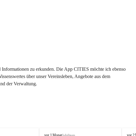
 und Informationen zu erkunden. Die App CITIES möchte ich ebenso 
 Wissenswertes über unser Vereinsleben, Angebote aus dem 
und der Verwaltung. 
O
O
vor 1 Monat
vor 2
Jubiläum