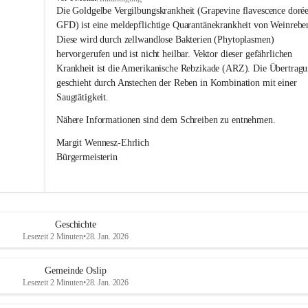
s
Die Goldgelbe Vergilbungskrankheit (Grapevine flavescence dorée
l
GFD) ist eine meldepflichtige Quarantänekrankheit von Weinrebe
i
Diese wird durch zellwandlose Bakterien (Phytoplasmen) 
p
hervorgerufen und ist nicht heilbar. Vektor dieser gefährlichen 
Krankheit ist die Amerikanische Rebzikade (ARZ). Die Übertragu
geschieht durch Anstechen der Reben in Kombination mit einer 
Saugtätigkeit.
Nähere Informationen sind dem Schreiben zu entnehmen.
Margit Wennesz-Ehrlich 
Bürgermeisterin 
Geschichte
Lesezeit 2 Minuten
•
28. Jan. 2026
Gemeinde Oslip
Lesezeit 2 Minuten
•
28. Jan. 2026