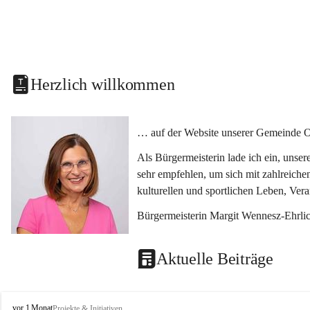
Herzlich willkommen
… auf der Website unserer Gemeinde O
Als Bürgermeisterin lade ich ein, unse
sehr empfehlen, um sich mit zahlreiche
kulturellen und sportlichen Leben, Ver
Bürgermeisterin Margit Wennesz-Ehrli
Aktuelle Beiträge
O
vor 1 Monat
Projekte & Initiativen