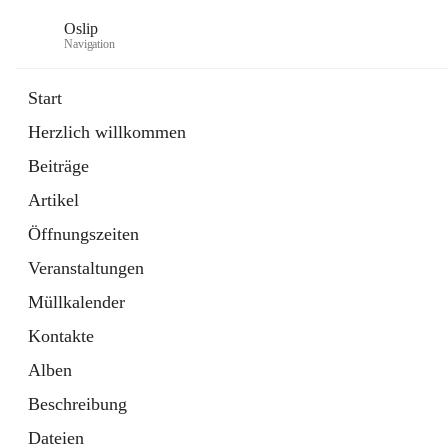
Oslip
Navigation
Start
Herzlich willkommen
öffnet
Daten & Fakten
Beiträge
in
Externe Webseite
neuem
Artikel
Tab
öffnet
Bundeskanzleramt Österreich
in
Externe Webseite
Öffnungszeiten
neuem
Tab
Veranstaltungen
Müllkalender
Kontakte
Alben
Beschreibung
Dateien