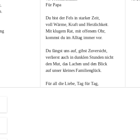
s
s
, 
Für Papa
l
l
n. 
i
i
Du bist der Fels in starker Zeit,
p
p
voll Wärme, Kraft und Herzlichkeit.
ng 
Mit klugem Rat, mit offenem Ohr,
kommst du im Alltag immer vor.
Du fängst uns auf, gibst Zuversicht,
verlierst auch in dunklen Stunden nicht
den Mut, das Lachen und den Blick
auf unser kleines Familienglück.
Für all die Liebe, Tag für Tag,
dank ich dir heut am Vatertag.
Du bist ein Mensch, auf den man baut -
ein Vater, der von Herzen vertraut.
😊 Alles Liebe zum Vatertag.😊
Einen schönen Vatertag wünscht 
Bürgermeisterin Margit Wennesz-Ehrlich 
und die Gemeinderät:innen 