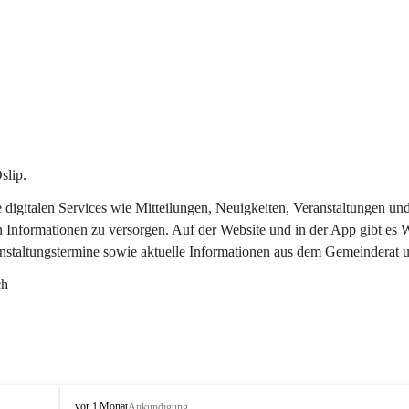
slip.
re digitalen Services wie Mitteilungen, Neuigkeiten, Veranstaltungen
n Informationen zu versorgen. Auf der Website und in der App gibt es
anstaltungstermine sowie aktuelle Informationen aus dem Gemeinderat 
ch
O
vor 1 Monat
Ankündigung