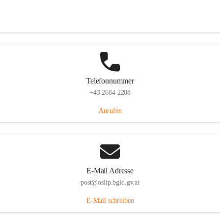
Hauptstraße 7, 7064 Oslip, AUT
Auf Karte ansehen
Telefonnummer
+43 2684 2208
Anrufen
E-Mail Adresse
post@oslip.bgld.gv.at
E-Mail schreiben