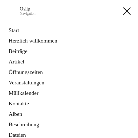
Oslip
Navigation
Oslip
Start
Herzlich willkommen
öffnet
Daten & Fakten
Beiträge
in
Externe Webseite
neuem
Artikel
Tab
öffnet
Bundeskanzleramt Österreich
in
Externe Webseite
Öffnungszeiten
neuem
Tab
Veranstaltungen
+1
Müllkalender
Kontakte
Alben
Beschreibung
Hauptadresse
Dateien