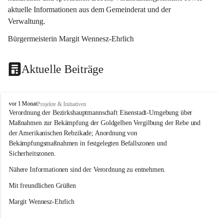
aktuelle Informationen aus dem Gemeinderat und der 
Verwaltung. 
Bürgermeisterin Margit Wennesz-Ehrlich
Aktuelle Beiträge
O
vor 1 Monat
Projekte & Initiativen
s
Verordnung der Bezirkshauptmannschaft Eisenstadt-Umgebung über 
l
Maßnahmen zur Bekämpfung der Goldgelben Vergilbung der Rebe und 
i
der Amerikanischen Rebzikade; Anordnung von 
p
Bekämpfungsmaßnahmen in festgelegten Befallszonen und 
Sicherheitszonen.
Nähere Informationen sind der Verordnung zu entnehmen.
Mit freundlichen Grüßen 
Margit Wennesz-Ehrlich