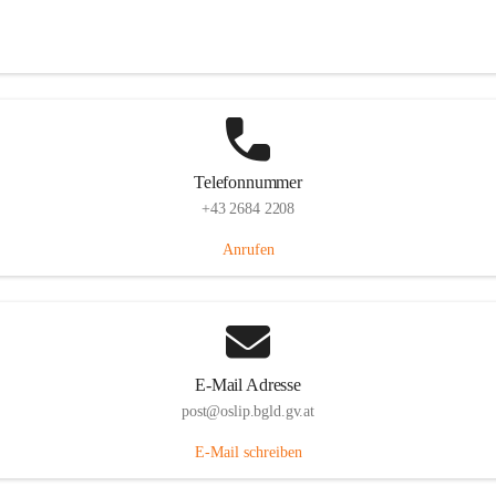
Hauptstraße 7, 7064 Oslip, AUT
Auf Karte ansehen
Telefonnummer
+43 2684 2208
Anrufen
E-Mail Adresse
post@oslip.bgld.gv.at
E-Mail schreiben