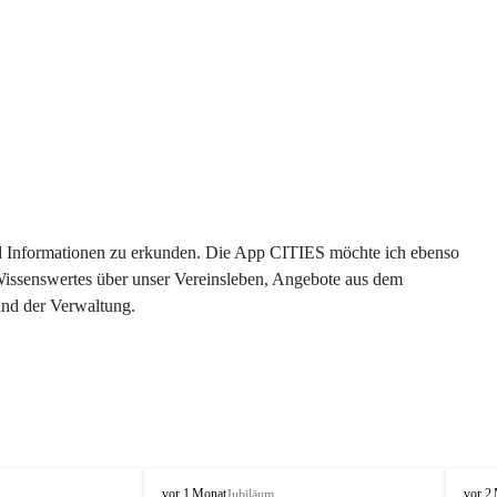
 und Informationen zu erkunden. Die App CITIES möchte ich ebenso 
 Wissenswertes über unser Vereinsleben, Angebote aus dem 
und der Verwaltung. 
O
O
vor 1 Monat
vor 2
Jubiläum