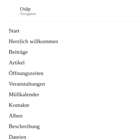
Oslip
Navigation
Start
Herzlich willkommen
öffnet
Daten & Fakten
Beiträge
in
Externe Webseite
neuem
Artikel
Tab
öffnet
Bundeskanzleramt Österreich
in
Externe Webseite
Öffnungszeiten
neuem
Tab
Veranstaltungen
Müllkalender
Kontakte
Alben
Beschreibung
Dateien