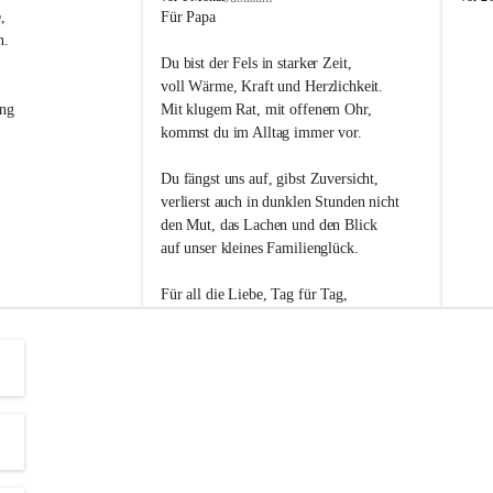
s
s
, 
Für Papa
l
l
n. 
i
i
Du bist der Fels in starker Zeit,
p
p
voll Wärme, Kraft und Herzlichkeit.
ng 
Mit klugem Rat, mit offenem Ohr,
kommst du im Alltag immer vor.
Du fängst uns auf, gibst Zuversicht,
verlierst auch in dunklen Stunden nicht
den Mut, das Lachen und den Blick
auf unser kleines Familienglück.
Für all die Liebe, Tag für Tag,
dank ich dir heut am Vatertag.
Du bist ein Mensch, auf den man baut -
ein Vater, der von Herzen vertraut.
😊 Alles Liebe zum Vatertag.😊
Einen schönen Vatertag wünscht 
Bürgermeisterin Margit Wennesz-Ehrlich 
und die Gemeinderät:innen 