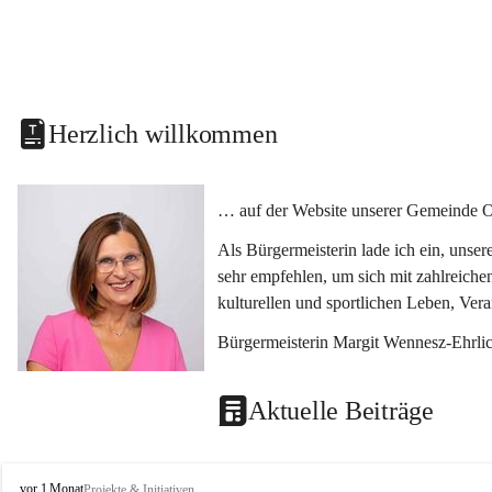
Herzlich willkommen
… auf der Website unserer Gemeinde O
Als Bürgermeisterin lade ich ein, unse
sehr empfehlen, um sich mit zahlreiche
kulturellen und sportlichen Leben, Ver
Bürgermeisterin Margit Wennesz-Ehrli
Aktuelle Beiträge
O
vor 1 Monat
Projekte & Initiativen