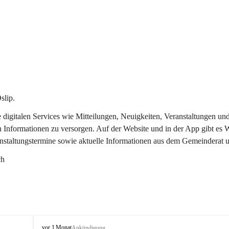
slip.
re digitalen Services wie Mitteilungen, Neuigkeiten, Veranstaltungen
n Informationen zu versorgen. Auf der Website und in der App gibt es
anstaltungstermine sowie aktuelle Informationen aus dem Gemeinderat 
ch
O
vor 1 Monat
Ankündigung