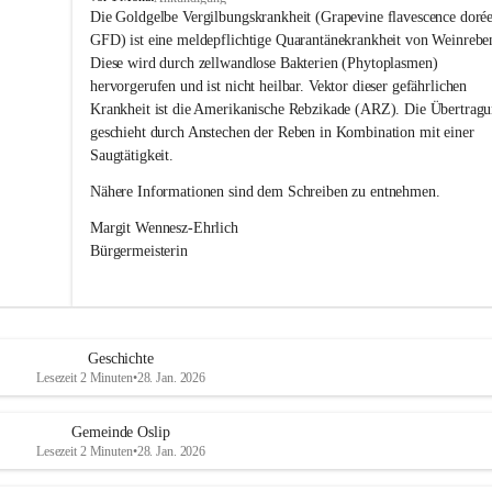
s
Die Goldgelbe Vergilbungskrankheit (Grapevine flavescence dorée
l
GFD) ist eine meldepflichtige Quarantänekrankheit von Weinrebe
i
Diese wird durch zellwandlose Bakterien (Phytoplasmen) 
p
hervorgerufen und ist nicht heilbar. Vektor dieser gefährlichen 
Krankheit ist die Amerikanische Rebzikade (ARZ). Die Übertragu
geschieht durch Anstechen der Reben in Kombination mit einer 
Saugtätigkeit.
Nähere Informationen sind dem Schreiben zu entnehmen.
Margit Wennesz-Ehrlich 
Bürgermeisterin 
Geschichte
Lesezeit 2 Minuten
•
28. Jan. 2026
Gemeinde Oslip
Lesezeit 2 Minuten
•
28. Jan. 2026