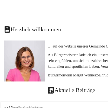
Herzlich willkommen
… auf der Website unserer Gemeinde O
Als Bürgermeisterin lade ich ein, unse
sehr empfehlen, um sich mit zahlreiche
kulturellen und sportlichen Leben, Ver
Bürgermeisterin Margit Wennesz-Ehrli
Aktuelle Beiträge
O
vor 1 Monat
Projekte & Initiativen