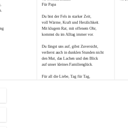
s
s
, 
Für Papa
l
l
n. 
i
i
Du bist der Fels in starker Zeit,
p
p
voll Wärme, Kraft und Herzlichkeit.
ng 
Mit klugem Rat, mit offenem Ohr,
kommst du im Alltag immer vor.
Du fängst uns auf, gibst Zuversicht,
verlierst auch in dunklen Stunden nicht
den Mut, das Lachen und den Blick
auf unser kleines Familienglück.
Für all die Liebe, Tag für Tag,
dank ich dir heut am Vatertag.
Du bist ein Mensch, auf den man baut -
ein Vater, der von Herzen vertraut.
😊 Alles Liebe zum Vatertag.😊
Einen schönen Vatertag wünscht 
Bürgermeisterin Margit Wennesz-Ehrlich 
und die Gemeinderät:innen 