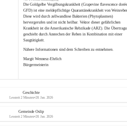
s
Die Goldgelbe Vergilbungskrankheit (Grapevine flavescence dorée
l
GFD) ist eine meldepflichtige Quarantänekrankheit von Weinrebe
i
Diese wird durch zellwandlose Bakterien (Phytoplasmen) 
p
hervorgerufen und ist nicht heilbar. Vektor dieser gefährlichen 
Krankheit ist die Amerikanische Rebzikade (ARZ). Die Übertragu
geschieht durch Anstechen der Reben in Kombination mit einer 
Saugtätigkeit.
Nähere Informationen sind dem Schreiben zu entnehmen.
Margit Wennesz-Ehrlich 
Bürgermeisterin 
Geschichte
Lesezeit 2 Minuten
•
28. Jan. 2026
Gemeinde Oslip
Lesezeit 2 Minuten
•
28. Jan. 2026