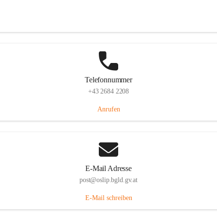
Hauptstraße 7, 7064 Oslip, AUT
Auf Karte ansehen
Telefonnummer
+43 2684 2208
Anrufen
E-Mail Adresse
post@oslip.bgld.gv.at
E-Mail schreiben