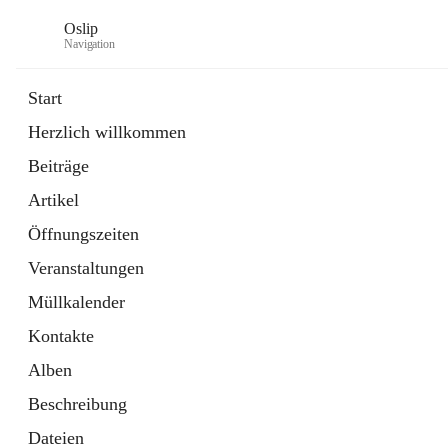
Oslip
Navigation
Start
Herzlich willkommen
öffnet
Daten & Fakten
Beiträge
in
Externe Webseite
neuem
Artikel
Tab
öffnet
Bundeskanzleramt Österreich
in
Externe Webseite
Öffnungszeiten
neuem
Tab
Veranstaltungen
Müllkalender
Kontakte
Alben
Beschreibung
Dateien