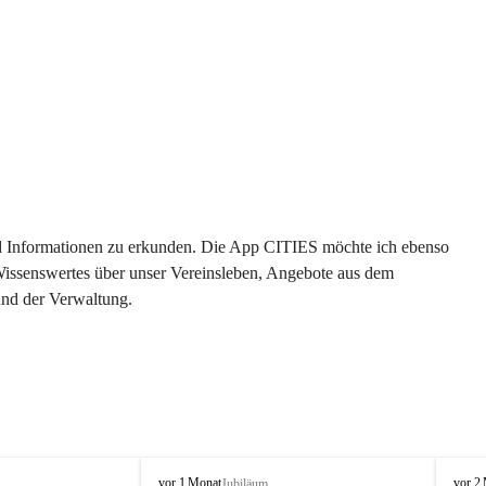
 und Informationen zu erkunden. Die App CITIES möchte ich ebenso 
 Wissenswertes über unser Vereinsleben, Angebote aus dem 
und der Verwaltung. 
O
O
vor 1 Monat
vor 2
Jubiläum