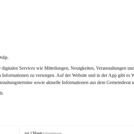
slip.
re digitalen Services wie Mitteilungen, Neuigkeiten, Veranstaltungen
n Informationen zu versorgen. Auf der Website und in der App gibt es
anstaltungstermine sowie aktuelle Informationen aus dem Gemeinderat 
ch
O
vor 1 Monat
Ankündigung