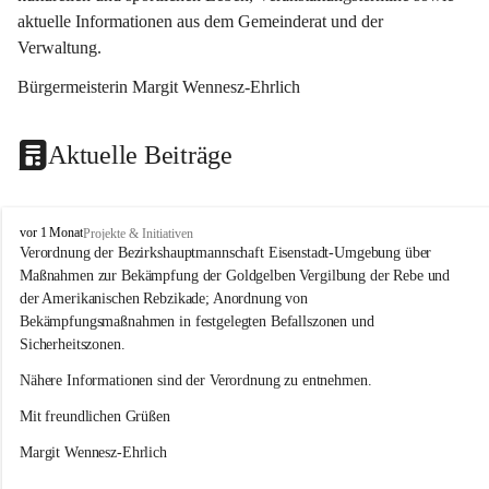
aktuelle Informationen aus dem Gemeinderat und der 
Verwaltung. 
Bürgermeisterin Margit Wennesz-Ehrlich
Aktuelle Beiträge
O
vor 1 Monat
Projekte & Initiativen
s
Verordnung der Bezirkshauptmannschaft Eisenstadt-Umgebung über 
l
Maßnahmen zur Bekämpfung der Goldgelben Vergilbung der Rebe und 
i
der Amerikanischen Rebzikade; Anordnung von 
p
Bekämpfungsmaßnahmen in festgelegten Befallszonen und 
Sicherheitszonen.
Nähere Informationen sind der Verordnung zu entnehmen.
Mit freundlichen Grüßen 
Margit Wennesz-Ehrlich