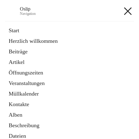
Oslip
Navigation
Oslip
Start
Herzlich willkommen
öffnet
Daten & Fakten
Beiträge
in
Externe Webseite
neuem
Artikel
Tab
öffnet
Bundeskanzleramt Österreich
in
Externe Webseite
Öffnungszeiten
neuem
Tab
Veranstaltungen
+1
Müllkalender
Kontakte
Alben
Beschreibung
Hauptadresse
Dateien