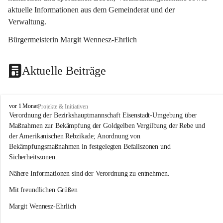
aktuelle Informationen aus dem Gemeinderat und der 
Verwaltung. 
Bürgermeisterin Margit Wennesz-Ehrlich
Aktuelle Beiträge
O
vor 1 Monat
Projekte & Initiativen
s
Verordnung der Bezirkshauptmannschaft Eisenstadt-Umgebung über 
l
Maßnahmen zur Bekämpfung der Goldgelben Vergilbung der Rebe und 
i
der Amerikanischen Rebzikade; Anordnung von 
p
Bekämpfungsmaßnahmen in festgelegten Befallszonen und 
Sicherheitszonen.
Nähere Informationen sind der Verordnung zu entnehmen.
Mit freundlichen Grüßen 
Margit Wennesz-Ehrlich