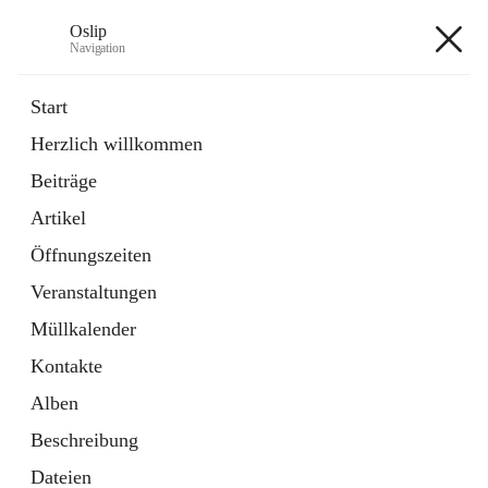
Oslip
Navigation
Oslip
Start
Herzlich willkommen
öffnet
Daten & Fakten
Beiträge
in
Externe Webseite
neuem
Artikel
Tab
öffnet
Bundeskanzleramt Österreich
in
Externe Webseite
Öffnungszeiten
neuem
Tab
Veranstaltungen
+1
Müllkalender
Kontakte
Alben
Beschreibung
Hauptadresse
Dateien