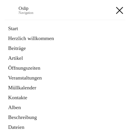
Oslip
Navigation
Oslip
Start
Herzlich willkommen
öffnet
Daten & Fakten
Beiträge
in
Externe Webseite
neuem
Artikel
Tab
öffnet
Bundeskanzleramt Österreich
in
Externe Webseite
Öffnungszeiten
neuem
Tab
Veranstaltungen
+1
Müllkalender
Kontakte
Alben
Beschreibung
Hauptadresse
Dateien