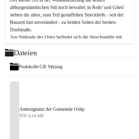
altburgenländischen Stil noch bewahrt; in Reih’ und Glied 
stehen die alten, zum Teil gestaffelten Streckhöfe - seit der 
Bauzeit fast unverändert - zu beiden Seiten der breiten 
Dorfstraße.
Am Südende des Ortes befindet sich die Storchmühle mit 
ihrer schönen Barockeinfahrt - ein bekanntes 
Dateien
Spezialitätenrestaurant mit vorzüglicher pannonischer 
Küche. Die alte Cselley-Mühle am nördlichen Ortsrand ist 
Protokolle GR Sitzung
heute ein bekanntes Kultur- und Aktionszentrum, das aus 
dem kulturellen Leben dieser Region nicht mehr 
wegzudenken ist.
Die Landschaft genießen und entspannen – dazu ist der 
Fischteich ein herrlicher Ort für ruhige und erholsame 
Stunden. Für sportliche Tätigkeiten sorgt das 
Amtssignatur der Gemeinde Oslip
Freizeitzentrum im Ort.
PDF
•
0,04 MB
In Oslip lebt die Volkskultur: Tamburica-Klänge gehören 
zum kulturellen Alltag, auch bei Festen, wo die typisch 
kroatische Volksmusik lebendig ist. Auch der Musikverein 