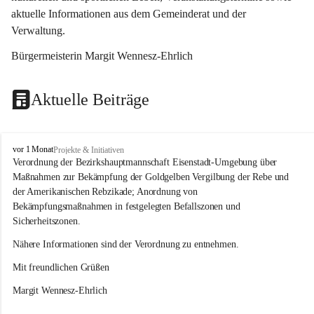
aktuelle Informationen aus dem Gemeinderat und der 
Verwaltung. 
Bürgermeisterin Margit Wennesz-Ehrlich
Aktuelle Beiträge
O
vor 1 Monat
Projekte & Initiativen
s
Verordnung der Bezirkshauptmannschaft Eisenstadt-Umgebung über 
l
Maßnahmen zur Bekämpfung der Goldgelben Vergilbung der Rebe und 
i
der Amerikanischen Rebzikade; Anordnung von 
p
Bekämpfungsmaßnahmen in festgelegten Befallszonen und 
Sicherheitszonen.
Nähere Informationen sind der Verordnung zu entnehmen.
Mit freundlichen Grüßen 
Margit Wennesz-Ehrlich