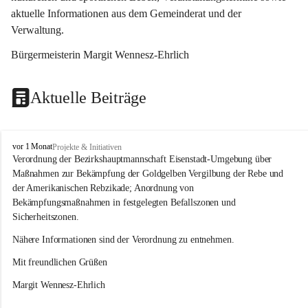
aktuelle Informationen aus dem Gemeinderat und der 
Verwaltung. 
Bürgermeisterin Margit Wennesz-Ehrlich
Aktuelle Beiträge
O
vor 1 Monat
Projekte & Initiativen
s
Verordnung der Bezirkshauptmannschaft Eisenstadt-Umgebung über 
l
Maßnahmen zur Bekämpfung der Goldgelben Vergilbung der Rebe und 
i
der Amerikanischen Rebzikade; Anordnung von 
p
Bekämpfungsmaßnahmen in festgelegten Befallszonen und 
Sicherheitszonen.
Nähere Informationen sind der Verordnung zu entnehmen.
Mit freundlichen Grüßen 
Margit Wennesz-Ehrlich