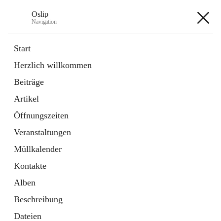
Oslip
Navigation
Oslip
Start
Herzlich willkommen
öffnet
Daten & Fakten
Beiträge
in
Externe Webseite
neuem
Artikel
Tab
öffnet
Bundeskanzleramt Österreich
in
Externe Webseite
Öffnungszeiten
neuem
Tab
Veranstaltungen
+1
Müllkalender
Kontakte
Alben
Beschreibung
Hauptadresse
Dateien