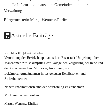
aktuelle Informationen aus dem Gemeinderat und der 
Verwaltung. 
Bürgermeisterin Margit Wennesz-Ehrlich
Aktuelle Beiträge
O
vor 1 Monat
Projekte & Initiativen
s
Verordnung der Bezirkshauptmannschaft Eisenstadt-Umgebung über 
l
Maßnahmen zur Bekämpfung der Goldgelben Vergilbung der Rebe und 
i
der Amerikanischen Rebzikade; Anordnung von 
p
Bekämpfungsmaßnahmen in festgelegten Befallszonen und 
Sicherheitszonen.
Nähere Informationen sind der Verordnung zu entnehmen.
Mit freundlichen Grüßen 
Margit Wennesz-Ehrlich