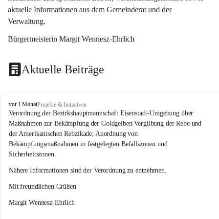
aktuelle Informationen aus dem Gemeinderat und der 
Verwaltung. 
Bürgermeisterin Margit Wennesz-Ehrlich
Aktuelle Beiträge
O
vor 1 Monat
Projekte & Initiativen
s
Verordnung der Bezirkshauptmannschaft Eisenstadt-Umgebung über 
l
Maßnahmen zur Bekämpfung der Goldgelben Vergilbung der Rebe und 
i
der Amerikanischen Rebzikade; Anordnung von 
p
Bekämpfungsmaßnahmen in festgelegten Befallszonen und 
Sicherheitszonen.
Nähere Informationen sind der Verordnung zu entnehmen.
Mit freundlichen Grüßen 
Margit Wennesz-Ehrlich