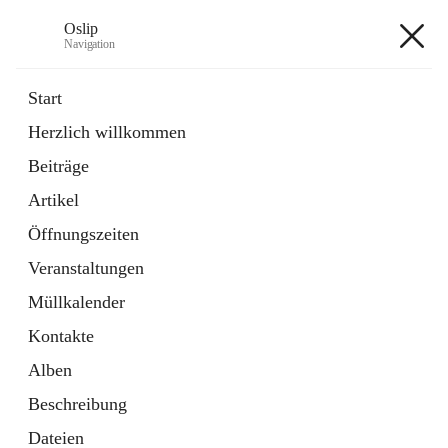
Oslip
Navigation
Oslip
Start
Herzlich willkommen
öffnet
Daten & Fakten
Beiträge
in
Externe Webseite
neuem
Artikel
Tab
öffnet
Bundeskanzleramt Österreich
in
Externe Webseite
Öffnungszeiten
neuem
Tab
Veranstaltungen
+1
Müllkalender
Kontakte
Alben
Beschreibung
Hauptadresse
Dateien