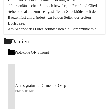
altburgenländischen Stil noch bewahrt; in Reih’ und Glied 
stehen die alten, zum Teil gestaffelten Streckhöfe - seit der 
Bauzeit fast unverändert - zu beiden Seiten der breiten 
Dorfstraße.
Am Südende des Ortes befindet sich die Storchmühle mit 
ihrer schönen Barockeinfahrt - ein bekanntes 
Dateien
Spezialitätenrestaurant mit vorzüglicher pannonischer 
Küche. Die alte Cselley-Mühle am nördlichen Ortsrand ist 
Protokolle GR Sitzung
heute ein bekanntes Kultur- und Aktionszentrum, das aus 
dem kulturellen Leben dieser Region nicht mehr 
wegzudenken ist.
Die Landschaft genießen und entspannen – dazu ist der 
Fischteich ein herrlicher Ort für ruhige und erholsame 
Stunden. Für sportliche Tätigkeiten sorgt das 
Amtssignatur der Gemeinde Oslip
Freizeitzentrum im Ort.
PDF
•
0,04 MB
In Oslip lebt die Volkskultur: Tamburica-Klänge gehören 
zum kulturellen Alltag, auch bei Festen, wo die typisch 
kroatische Volksmusik lebendig ist. Auch der Musikverein 