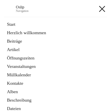
Oslip
Navigation
Oslip
Start
Herzlich willkommen
öffnet
Daten & Fakten
Beiträge
in
Externe Webseite
neuem
Artikel
Tab
öffnet
Bundeskanzleramt Österreich
in
Externe Webseite
Öffnungszeiten
neuem
Tab
Veranstaltungen
+1
Müllkalender
Kontakte
Alben
Beschreibung
Hauptadresse
Dateien