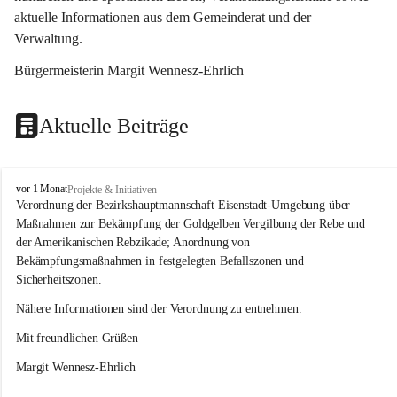
aktuelle Informationen aus dem Gemeinderat und der 
Verwaltung. 
Bürgermeisterin Margit Wennesz-Ehrlich
Aktuelle Beiträge
O
vor 1 Monat
Projekte & Initiativen
s
Verordnung der Bezirkshauptmannschaft Eisenstadt-Umgebung über 
l
Maßnahmen zur Bekämpfung der Goldgelben Vergilbung der Rebe und 
i
der Amerikanischen Rebzikade; Anordnung von 
p
Bekämpfungsmaßnahmen in festgelegten Befallszonen und 
Sicherheitszonen.
Nähere Informationen sind der Verordnung zu entnehmen.
Mit freundlichen Grüßen 
Margit Wennesz-Ehrlich