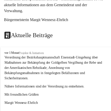
aktuelle Informationen aus dem Gemeinderat und der 
Verwaltung. 
Bürgermeisterin Margit Wennesz-Ehrlich
Aktuelle Beiträge
O
vor 1 Monat
Projekte & Initiativen
s
Verordnung der Bezirkshauptmannschaft Eisenstadt-Umgebung über 
l
Maßnahmen zur Bekämpfung der Goldgelben Vergilbung der Rebe und 
i
der Amerikanischen Rebzikade; Anordnung von 
p
Bekämpfungsmaßnahmen in festgelegten Befallszonen und 
Sicherheitszonen.
Nähere Informationen sind der Verordnung zu entnehmen.
Mit freundlichen Grüßen 
Margit Wennesz-Ehrlich