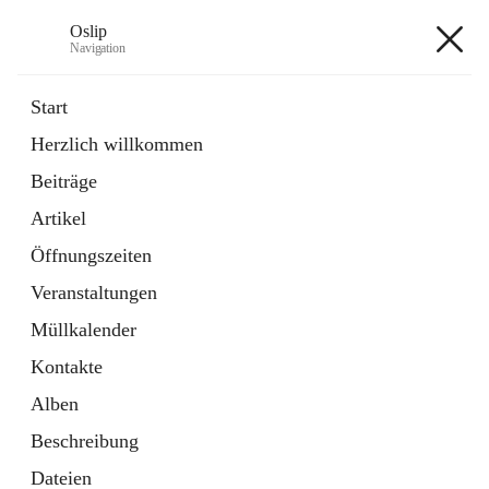
Oslip
Navigation
Oslip
Start
Herzlich willkommen
öffnet
Daten & Fakten
Beiträge
in
Externe Webseite
neuem
Artikel
Tab
öffnet
Bundeskanzleramt Österreich
in
Externe Webseite
Öffnungszeiten
neuem
Tab
Veranstaltungen
+1
Müllkalender
Kontakte
Alben
Beschreibung
Hauptadresse
Dateien