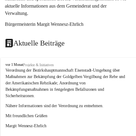
aktuelle Informationen aus dem Gemeinderat und der 
Verwaltung. 
Bürgermeisterin Margit Wennesz-Ehrlich
Aktuelle Beiträge
O
vor 1 Monat
Projekte & Initiativen
s
Verordnung der Bezirkshauptmannschaft Eisenstadt-Umgebung über 
l
Maßnahmen zur Bekämpfung der Goldgelben Vergilbung der Rebe und 
i
der Amerikanischen Rebzikade; Anordnung von 
p
Bekämpfungsmaßnahmen in festgelegten Befallszonen und 
Sicherheitszonen.
Nähere Informationen sind der Verordnung zu entnehmen.
Mit freundlichen Grüßen 
Margit Wennesz-Ehrlich