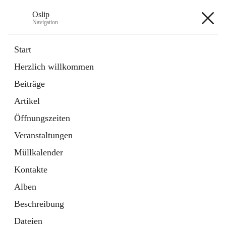
Oslip
Navigation
Oslip
Start
Herzlich willkommen
öffnet
Daten & Fakten
Beiträge
in
Externe Webseite
neuem
Artikel
Tab
öffnet
Bundeskanzleramt Österreich
in
Externe Webseite
Öffnungszeiten
neuem
Tab
Veranstaltungen
+1
Müllkalender
Kontakte
Alben
Beschreibung
Hauptadresse
Dateien