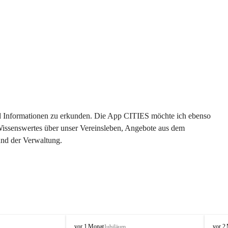
 und Informationen zu erkunden. Die App CITIES möchte ich ebenso 
 Wissenswertes über unser Vereinsleben, Angebote aus dem 
und der Verwaltung. 
O
O
vor 1 Monat
vor 2
Jubiläum