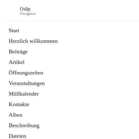
Oslip
Navigation
Start
Herzlich willkommen
öffnet
Daten & Fakten
Beiträge
in
Externe Webseite
neuem
Artikel
Tab
öffnet
Bundeskanzleramt Österreich
in
Externe Webseite
Öffnungszeiten
neuem
Tab
Veranstaltungen
Müllkalender
Kontakte
Alben
Beschreibung
Dateien