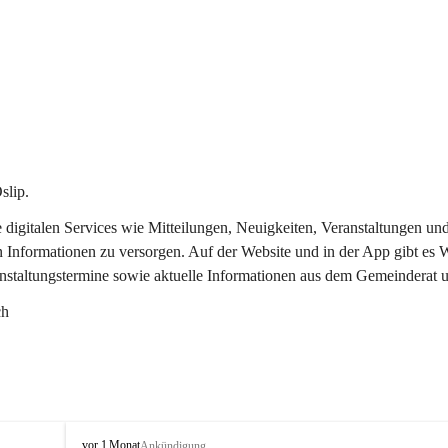
slip.
re digitalen Services wie Mitteilungen, Neuigkeiten, Veranstaltungen
n Informationen zu versorgen. Auf der Website und in der App gibt es
anstaltungstermine sowie aktuelle Informationen aus dem Gemeinderat 
ch
O
vor 1 Monat
Ankündigung