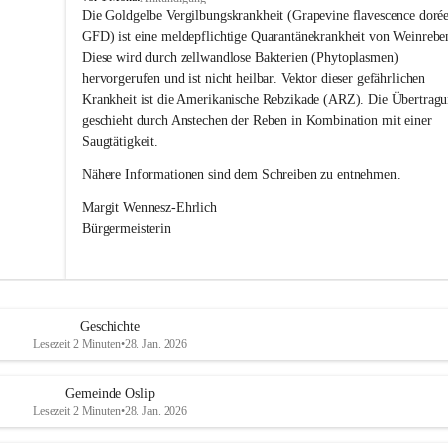
s
Die Goldgelbe Vergilbungskrankheit (Grapevine flavescence dorée
l
GFD) ist eine meldepflichtige Quarantänekrankheit von Weinrebe
i
Diese wird durch zellwandlose Bakterien (Phytoplasmen) 
p
hervorgerufen und ist nicht heilbar. Vektor dieser gefährlichen 
Krankheit ist die Amerikanische Rebzikade (ARZ). Die Übertragu
geschieht durch Anstechen der Reben in Kombination mit einer 
Saugtätigkeit.
Nähere Informationen sind dem Schreiben zu entnehmen.
Margit Wennesz-Ehrlich 
Bürgermeisterin 
Geschichte
Lesezeit 2 Minuten
•
28. Jan. 2026
Gemeinde Oslip
Lesezeit 2 Minuten
•
28. Jan. 2026