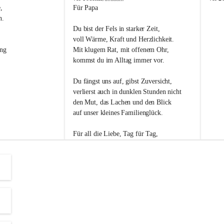
s
s
, 
Für Papa
l
l
n. 
i
i
Du bist der Fels in starker Zeit,
p
p
voll Wärme, Kraft und Herzlichkeit.
ng 
Mit klugem Rat, mit offenem Ohr,
kommst du im Alltag immer vor.
Du fängst uns auf, gibst Zuversicht,
verlierst auch in dunklen Stunden nicht
den Mut, das Lachen und den Blick
auf unser kleines Familienglück.
Für all die Liebe, Tag für Tag,
dank ich dir heut am Vatertag.
Du bist ein Mensch, auf den man baut -
ein Vater, der von Herzen vertraut.
😊 Alles Liebe zum Vatertag.😊
Einen schönen Vatertag wünscht 
Bürgermeisterin Margit Wennesz-Ehrlich 
und die Gemeinderät:innen 