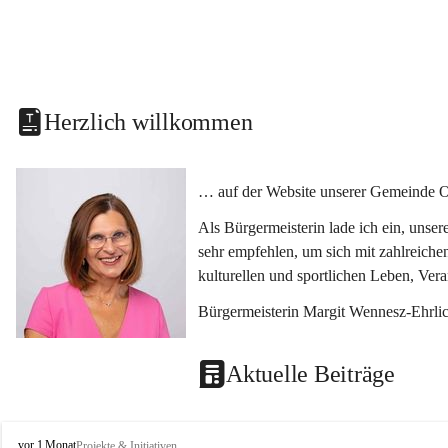
Herzlich willkommen
… auf der Website unserer Gemeinde O
Als Bürgermeisterin lade ich ein, unse
sehr empfehlen, um sich mit zahlreiche
kulturellen und sportlichen Leben, Ver
Bürgermeisterin Margit Wennesz-Ehrli
Aktuelle Beiträge
O
vor 1 Monat
Projekte & Initiativen