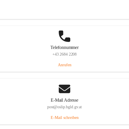
Hauptstraße 7, 7064 Oslip, AUT
Auf Karte ansehen
Telefonnummer
+43 2684 2208
Anrufen
E-Mail Adresse
post@oslip.bgld.gv.at
E-Mail schreiben