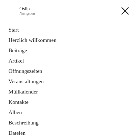
Oslip
Navigation
Oslip
Start
Herzlich willkommen
öffnet
Daten & Fakten
Beiträge
in
Externe Webseite
neuem
Artikel
Tab
öffnet
Bundeskanzleramt Österreich
in
Externe Webseite
Öffnungszeiten
neuem
Tab
Veranstaltungen
+1
Müllkalender
Kontakte
Alben
Beschreibung
Hauptadresse
Dateien