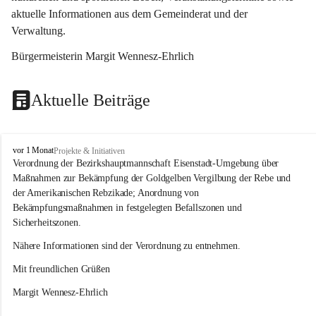
aktuelle Informationen aus dem Gemeinderat und der 
Verwaltung. 
Bürgermeisterin Margit Wennesz-Ehrlich
Aktuelle Beiträge
O
vor 1 Monat
Projekte & Initiativen
s
Verordnung der Bezirkshauptmannschaft Eisenstadt-Umgebung über 
l
Maßnahmen zur Bekämpfung der Goldgelben Vergilbung der Rebe und 
i
der Amerikanischen Rebzikade; Anordnung von 
p
Bekämpfungsmaßnahmen in festgelegten Befallszonen und 
Sicherheitszonen.
Nähere Informationen sind der Verordnung zu entnehmen.
Mit freundlichen Grüßen 
Margit Wennesz-Ehrlich