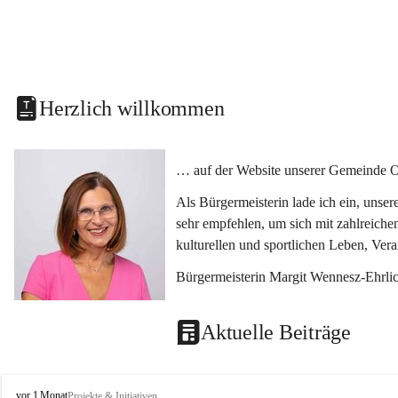
Herzlich willkommen
… auf der Website unserer Gemeinde O
Als Bürgermeisterin lade ich ein, unse
sehr empfehlen, um sich mit zahlreiche
kulturellen und sportlichen Leben, Ver
Bürgermeisterin Margit Wennesz-Ehrli
Aktuelle Beiträge
O
vor 1 Monat
Projekte & Initiativen