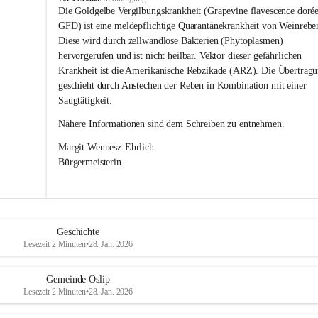
s
Die Goldgelbe Vergilbungskrankheit (Grapevine flavescence dorée
l
GFD) ist eine meldepflichtige Quarantänekrankheit von Weinrebe
i
Diese wird durch zellwandlose Bakterien (Phytoplasmen) 
p
hervorgerufen und ist nicht heilbar. Vektor dieser gefährlichen 
Krankheit ist die Amerikanische Rebzikade (ARZ). Die Übertragu
geschieht durch Anstechen der Reben in Kombination mit einer 
Saugtätigkeit.
Nähere Informationen sind dem Schreiben zu entnehmen.
Margit Wennesz-Ehrlich 
Bürgermeisterin 
Geschichte
Lesezeit 2 Minuten
•
28. Jan. 2026
Gemeinde Oslip
Lesezeit 2 Minuten
•
28. Jan. 2026