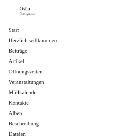
Oslip
Navigation
Start
Herzlich willkommen
öffnet
Daten & Fakten
Beiträge
in
Externe Webseite
neuem
Artikel
Tab
öffnet
Bundeskanzleramt Österreich
in
Externe Webseite
Öffnungszeiten
neuem
Tab
Veranstaltungen
Müllkalender
Kontakte
Alben
Beschreibung
Dateien