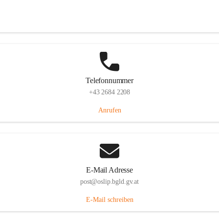
Hauptstraße 7, 7064 Oslip, AUT
Auf Karte ansehen
Telefonnummer
+43 2684 2208
Anrufen
E-Mail Adresse
post@oslip.bgld.gv.at
E-Mail schreiben