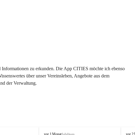
 und Informationen zu erkunden. Die App CITIES möchte ich ebenso 
 Wissenswertes über unser Vereinsleben, Angebote aus dem 
und der Verwaltung. 
O
O
vor 1 Monat
vor 2
Jubiläum