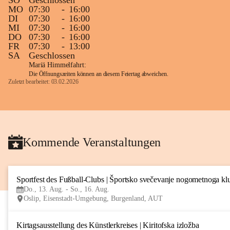
SO
Geschlossen
MO
07:30
-
16:00
DI
07:30
-
16:00
MI
07:30
-
16:00
DO
07:30
-
16:00
FR
07:30
-
13:00
SA
Geschlossen
Mariä Himmelfahrt:
Die Öffnungszeiten können an diesem Feiertag abweichen.
Zuletzt bearbeitet: 03.02.2026
Kommende Veranstaltungen
Sportfest des Fußball-Clubs | Športsko svečevanje nogometnoga kl
Do., 13. Aug. - So., 16. Aug.
Oslip, Eisenstadt-Umgebung, Burgenland, AUT
Kirtagsausstellung des Künstlerkreises | Kiritofska izložba