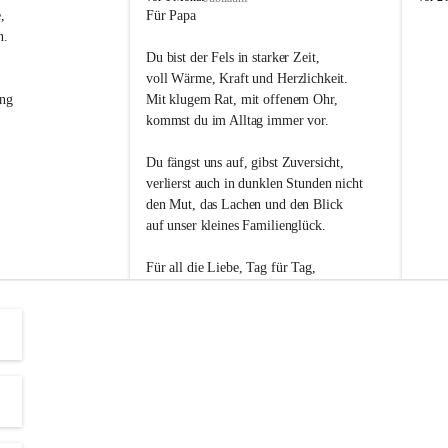
s
s
, 
Für Papa
l
l
n. 
i
i
Du bist der Fels in starker Zeit,
p
p
voll Wärme, Kraft und Herzlichkeit.
ng 
Mit klugem Rat, mit offenem Ohr,
kommst du im Alltag immer vor.
Du fängst uns auf, gibst Zuversicht,
verlierst auch in dunklen Stunden nicht
den Mut, das Lachen und den Blick
auf unser kleines Familienglück.
Für all die Liebe, Tag für Tag,
dank ich dir heut am Vatertag.
Du bist ein Mensch, auf den man baut -
ein Vater, der von Herzen vertraut.
😊 Alles Liebe zum Vatertag.😊
Einen schönen Vatertag wünscht 
Bürgermeisterin Margit Wennesz-Ehrlich 
und die Gemeinderät:innen 