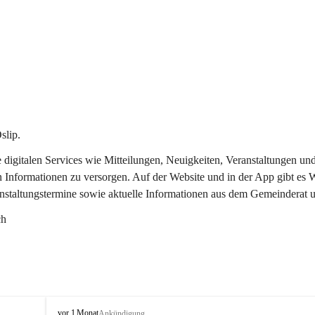
slip.
re digitalen Services wie Mitteilungen, Neuigkeiten, Veranstaltungen
n Informationen zu versorgen. Auf der Website und in der App gibt es
anstaltungstermine sowie aktuelle Informationen aus dem Gemeinderat 
ch
O
vor 1 Monat
Ankündigung